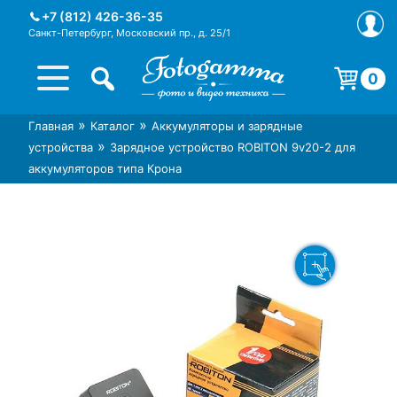
Skip
+7 (812) 426-36-35
to
Санкт-Петербург, Московский пр., д. 25/1
content
0
Корзина пуста.
»
»
Главная
Каталог
Аккумуляторы и зарядные
Интернет-магазин фототехники
Магазин фотоаксессуаров foto-
»
устройства
Зарядное устройство ROBITON 9v20-2 для
Foto-Gamma в СПб
gamma.ru
аккумуляторов типа Крона