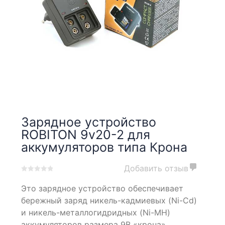
Зарядное устройство
ROBITON 9v20-2 для
аккумуляторов типа Крона
Добавить отзыв
0
5
0
Это зарядное устройство обеспечивает
out
of
бережный заряд никель-кадмиевых (Ni-Cd)
based
и никель-металлогидридных (Ni-MH)
on
аккумуляторов размера 9В «крона».
customer