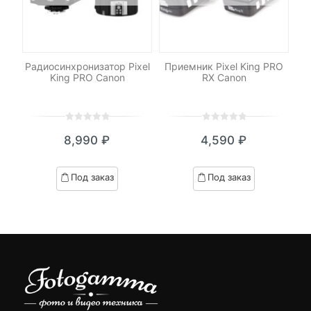
И
-N3
Радиосинхронизатор Pixel
Приемник Pixel King PRO
King PRO Canon
RX Canon
0
5
0
0
5
0
8,990
₽
4,590
₽
out
out
of
of
based
based
Под заказ
Под заказ
on
on
customer
customer
ratings
ratings