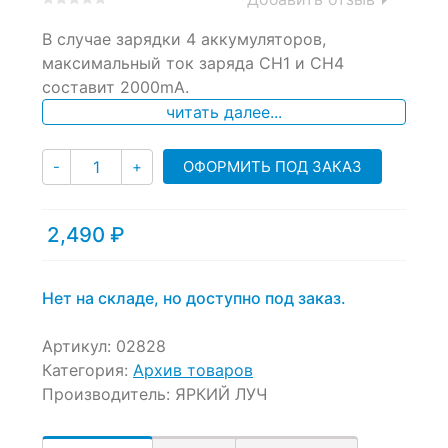
0
5
0
В случае зарядки 4 аккумуляторов,
out
of
максимальный ток заряда СН1 и СН4
based
составит 2000mA.
on
читать далее...
customer
ratings
Количество
ОФОРМИТЬ ПОД ЗАКАЗ
-
+
2,490
₽
Нет на складе, но доступно под заказ.
Артикул:
02828
Категория:
Архив товаров
Производитель:
ЯРКИЙ ЛУЧ