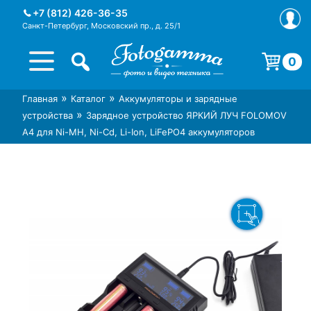
Skip
+7 (812) 426-36-35
to
Санкт-Петербург, Московский пр., д. 25/1
content
0
Корзина пуста.
»
»
Главная
Каталог
Аккумуляторы и зарядные
Интернет-магазин фототехники
Магазин фотоаксессуаров foto-
»
устройства
Зарядное устройство ЯРКИЙ ЛУЧ FOLOMOV
Foto-Gamma в СПб
gamma.ru
A4 для Ni-MH, Ni-Cd, Li-Ion, LiFePO4 аккумуляторов