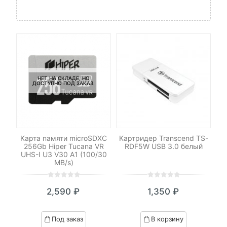
НЕТ НА СКЛАДЕ, НО
ДОСТУПНО ПОД ЗАКАЗ.
XC
Карта памяти microSDXC
Картридер Transcend TS-
Ка
 Go
256Gb Hiper Tucana VR
RDF5W USB 3.0 белый
2
2
UHS-I U3 V30 A1 (100/30
U
MB/s)
0
5
0
0
5
0
2,590
₽
1,350
₽
out
out
of
of
based
based
Под заказ
В корзину
on
on