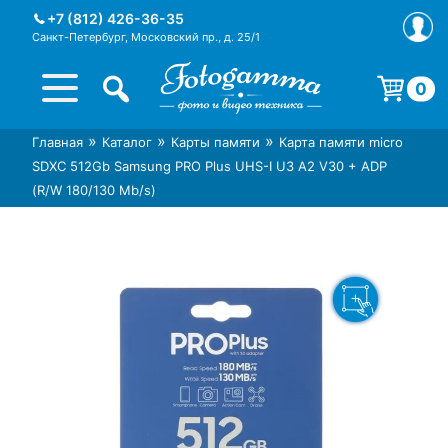
Skip
+7 (812) 426-36-35
to
Санкт-Петербург, Московский пр., д. 25/1
content
0
Корзина пуста.
»
»
»
Главная
Каталог
Карты памяти
Карта памяти micro
Интернет-магазин фототехники
Магазин фотоаксессуаров foto-
SDXC 512Gb Samsung PRO Plus UHS-I U3 A2 V30 + ADP
Foto-Gamma в СПб
gamma.ru
(R/W 180/130 Mb/s)