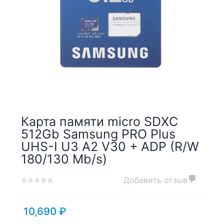
Карта памяти micro SDXC
512Gb Samsung PRO Plus
UHS-I U3 A2 V30 + ADP (R/W
180/130 Mb/s)
Добавить отзыв
0
5
0
out
of
10,690
₽
based