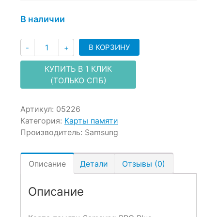
on
customer
В наличии
ratings
Количество
В КОРЗИНУ
-
+
КУПИТЬ В 1 КЛИК
(ТОЛЬКО СПБ)
Артикул:
05226
Категория:
Карты памяти
Производитель:
Samsung
Описание
Детали
Отзывы (0)
Описание