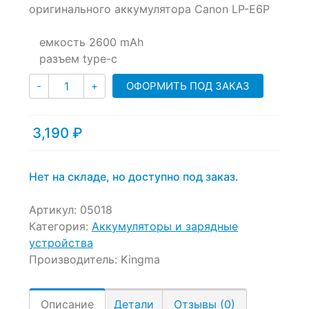
of
оригинального аккумулятора Canon LP-E6P
based
on
емкость 2600 mAh
customer
ratings
разъем type-c
Количество
ОФОРМИТЬ ПОД ЗАКАЗ
-
+
3,190
₽
Нет на складе, но доступно под заказ.
Артикул:
05018
Категория:
Аккумуляторы и зарядные
устройства
Производитель:
Kingma
Описание
Детали
Отзывы (0)