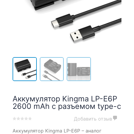
Аккумулятор Kingma LP-E6P
2600 mAh с разъемом type-c
Добавить отзыв
0
5
0
Аккумулятор Kingma LP-E6P – аналог
out