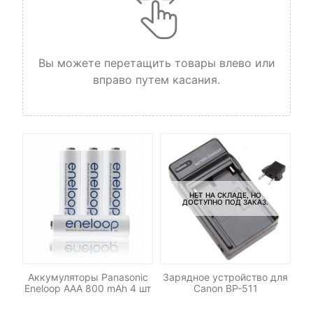
Вы можете перетащить товары влево или
вправо путем касания.
НЕТ НА СКЛАДЕ, НО
ДОСТУПНО ПОД ЗАКАЗ.
-
-
Аккумуляторы Panasonic
Зарядное устройство для
А
Eneloop AAA 800 mAh 4 шт
Canon BP-511
E