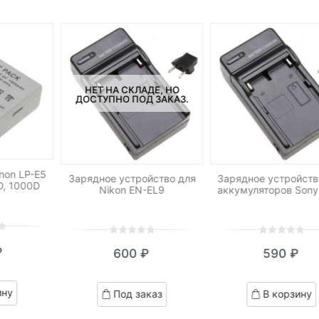
НЕТ НА СКЛАДЕ, НО
ДОСТУПНО ПОД ЗАКАЗ.
non LP-E5
Зарядное устройство для
Зарядное устройств
D, 1000D
Nikon EN-EL9
аккумуляторов Sony
0
5
0
0
5
0
₽
600
₽
590
₽
out
out
of
of
based
based
ину
Под заказ
В корзину
on
on
customer
customer