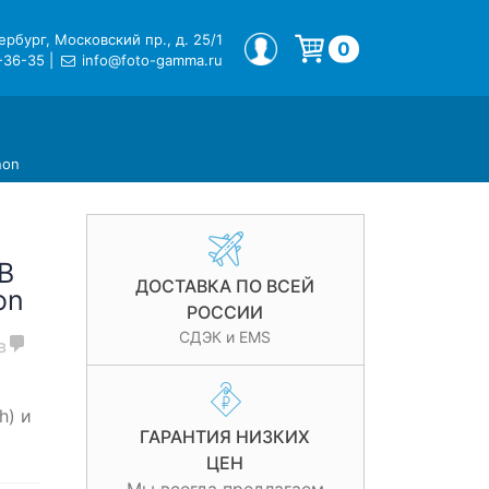
рбург, Московский пр., д. 25/1
МОЙ ПРОФИЛЬ
0
-36-35
|
info@foto-gamma.ru
Корзина пуста.
non
B
ДОСТАВКА ПО ВСЕЙ
on
РОССИИ
СДЭК и EMS
в
h) и
ГАРАНТИЯ НИЗКИХ
ЦЕН