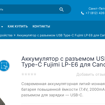
Санкт-Пете
+7 (812) 426
mma в СПб
КАК КУПИТЬ
КОНТАКТЫ
»
тройства
Аккумулятор с разъемом USB Type-C Fujimi LP-E6 для Ca
Аккумулятор с разъемом US
Type-C Fujimi LP-E6 для Can
Добавить отзы
0
5
0
Современная аккумуляторная литий-ионная
out
of
батарея повышенной ёмкости (7.4V, 2000mA
based
разъемом для зарядки — USB-C.
on
customer