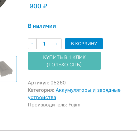
ratings
900
₽
В наличии
Количество
В КОРЗИНУ
-
+
КУПИТЬ В 1 КЛИК
(ТОЛЬКО СПБ)
Артикул:
05260
Категория:
Аккумуляторы и зарядные
устройства
Производитель:
Fujimi