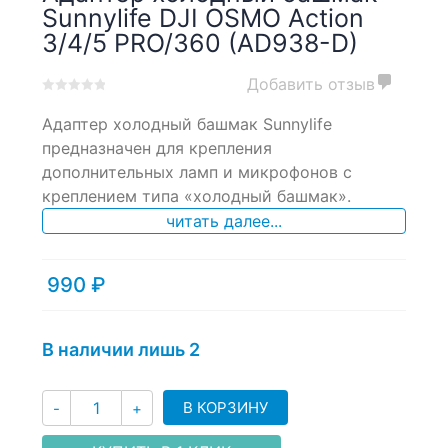
Sunnylife DJI OSMO Action
3/4/5 PRO/360 (AD938-D)
Добавить отзыв
0
5
0
Адаптер холодный башмак Sunnylife
out
of
предназначен для крепления
based
дополнительных ламп и микрофонов с
on
креплением типа «холодный башмак».
customer
ratings
читать далее...
990
₽
В наличии лишь 2
Количество
В КОРЗИНУ
-
+