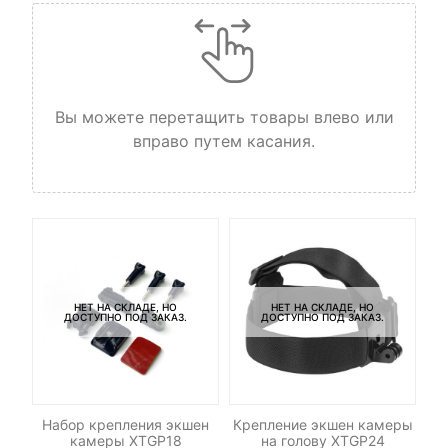
Вы можете перетащить товары влево или
вправо путем касания.
НЕТ НА СКЛАДЕ, НО
НЕТ НА СКЛАДЕ, НО
ДОСТУПНО ПОД ЗАКАЗ.
ДОСТУПНО ПОД ЗАКАЗ.
V)
Набор крепления экшен
Крепление экшен камеры
Кр
камеры XTGP18
на голову XTGP24