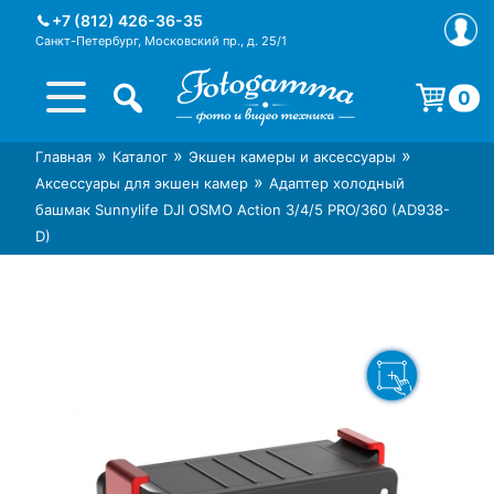
Skip
+7 (812) 426-36-35
to
Санкт-Петербург, Московский пр., д. 25/1
content
0
Корзина пуста.
»
»
»
Главная
Каталог
Экшен камеры и аксессуары
Интернет-магазин фототехники
Магазин фотоаксессуаров foto-
»
Аксессуары для экшен камер
Адаптер холодный
Foto-Gamma в СПб
gamma.ru
башмак Sunnylife DJI OSMO Action 3/4/5 PRO/360 (AD938-
D)