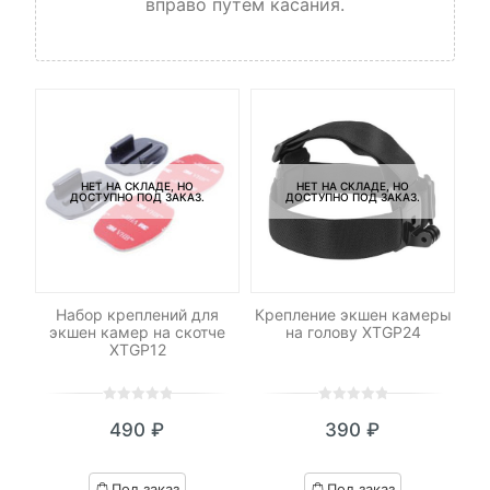
вправо путем касания.
НЕТ НА СКЛАДЕ, НО
НЕТ НА СКЛАДЕ, НО
ДОСТУПНО ПОД ЗАКАЗ.
ДОСТУПНО ПОД ЗАКАЗ.
ля
Набор креплений для
Крепление экшен камеры
Н
а)
экшен камер на скотче
на голову XTGP24
к
XTGP12
0
5
0
0
5
0
490
₽
390
₽
out
out
of
of
based
based
Под заказ
Под заказ