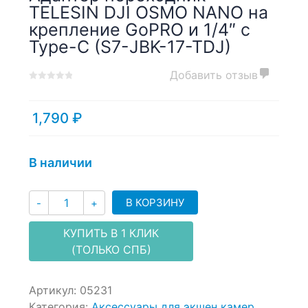
TELESIN DJI OSMO NANO на
крепление GoPRO и 1/4″ с
Type-C (S7-JBK-17-TDJ)
Добавить отзыв
0
5
0
out
of
1,790
₽
based
on
customer
В наличии
ratings
Количество
В КОРЗИНУ
-
+
КУПИТЬ В 1 КЛИК
(ТОЛЬКО СПБ)
Артикул:
05231
Категория:
Аксессуары для экшен камер