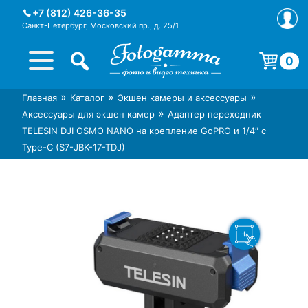
Skip
+7 (812) 426-36-35
to
Санкт-Петербург, Московский пр., д. 25/1
content
0
Корзина пуста.
»
»
»
Главная
Каталог
Экшен камеры и аксессуары
Интернет-магазин фототехники
Магазин фотоаксессуаров foto-
»
Аксессуары для экшен камер
Адаптер переходник
Foto-Gamma в СПб
gamma.ru
TELESIN DJI OSMO NANO на крепление GoPRO и 1/4″ с
Type-C (S7-JBK-17-TDJ)