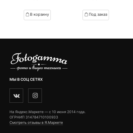
of
of
based
based
В корзину
Под заказ
on
on
customer
customer
ratings
ratings
МЫ В СОЦ СЕТЯХ
На Яндекс.Маркете — c 10 июня 2014 года.
ОГРНИП 314784710100933
Смотреть отзывы в Я.Маркете