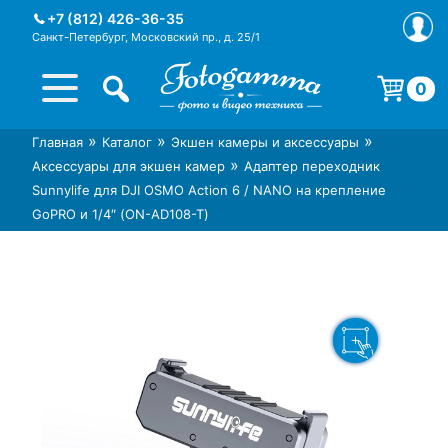
Skip
+7 (812) 426-36-35
to
Санкт-Петербург, Московский пр., д. 25/1
content
0
Корзина пуста.
»
»
»
Главная
Каталог
Экшен камеры и аксессуары
Интернет-магазин фототехники
Магазин фотоаксессуаров foto-
»
Аксессуары для экшен камер
Адаптер переходник
Foto-Gamma в СПб
gamma.ru
Sunnylife для DJI OSMO Action 6 / NANO на крепление
GoPRO и 1/4″ (ON-AD108-T)