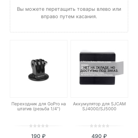
Вы можете перетащить товары влево или
вправо путем касания.
НЕТ НА СКЛАДЕ, НО
ДОСТУПНО ПОД ЗАКАЗ.
еры
Переходник для GoPro на
Аккумулятор для SJCAM
штатив (резьба 1/4″)
SJ4000/SJ5000
э
0
5
0
0
5
0
190
₽
490
₽
out
out