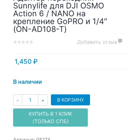
Sunnylife для DJI OSMO
Action 6 / NANO на
крепление GoPRO и 1/4″
(ON-AD108-T)
Добавить отзыв
0
5
0
out
of
1,450
₽
based
on
customer
В наличии
ratings
Количество
В КОРЗИНУ
-
+
КУПИТЬ В 1 КЛИК
(ТОЛЬКО СПБ)
Артикул:
05174