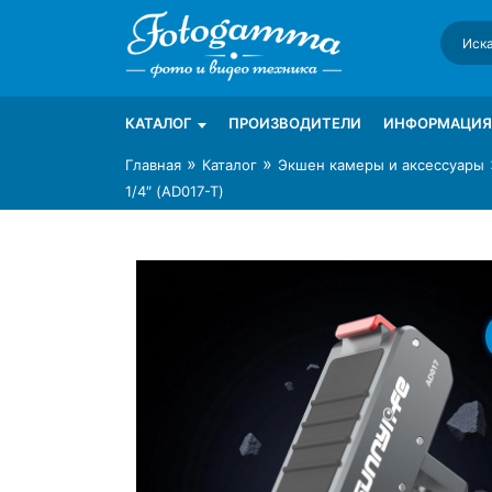
Skip
to
content
Интернет-магазин фототехники Foto-Ga
Магазин фотоаксессуаров foto-gamma.ru
КАТАЛОГ
ПРОИЗВОДИТЕЛИ
ИНФОРМАЦИЯ
»
»
Главная
Каталог
Экшен камеры и аксессуары
1/4″ (AD017-T)