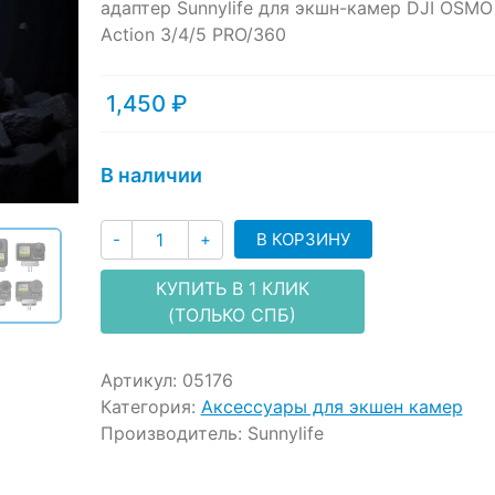
адаптер Sunnylife для экшн-камер DJI OSMO
based
Action 3/4/5 PRO/360
on
customer
ratings
1,450
₽
В наличии
Количество
В КОРЗИНУ
-
+
КУПИТЬ В 1 КЛИК
(ТОЛЬКО СПБ)
Артикул:
05176
Категория:
Аксессуары для экшен камер
Производитель:
Sunnylife