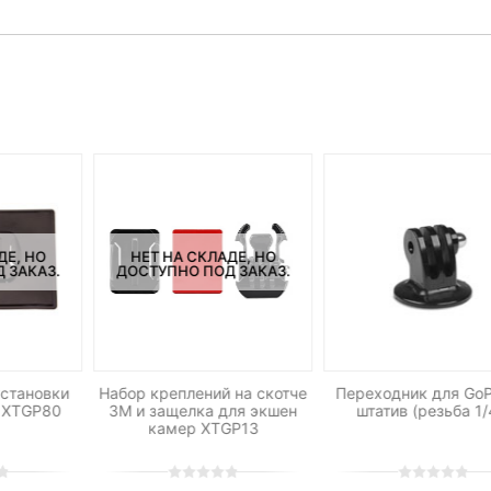
ДЕ, НО
НЕТ НА СКЛАДЕ, НО
 ЗАКАЗ.
ДОСТУПНО ПОД ЗАКАЗ.
становки
Набор креплений на скотче
Переходник для GoP
 XTGP80
3М и защелка для экшен
штатив (резьба 1/
камер XTGP13
0
5
0
0
5
0