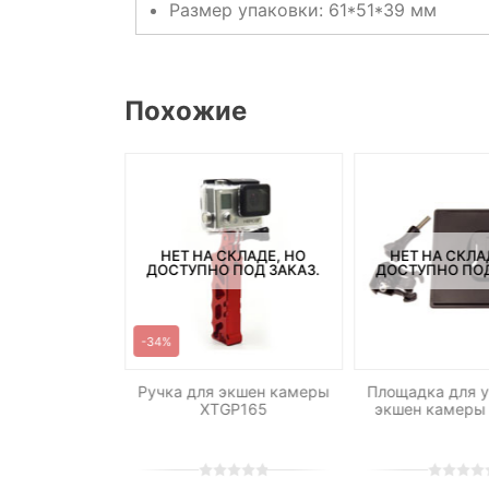
Размер упаковки: 61*51*39 мм
Похожие
СКЛАДЕ, НО
НЕТ НА СКЛАДЕ, НО
НЕТ НА СКЛА
ПОД ЗАКАЗ.
ДОСТУПНО ПОД ЗАКАЗ.
ДОСТУПНО ПОД
-34%
ор для SJCAM
Ручка для экшен камеры
Площадка для у
/SJ5000
XTGP165
экшен камеры
0
5
0
0
5
0