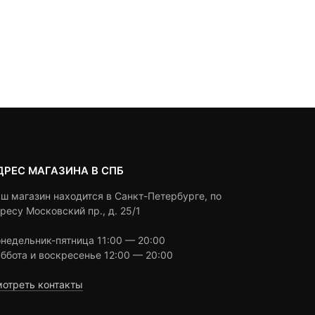
700
₽
of
790
₽
out
based
of
on
based
Под заказ
customer
В корзину
on
ratings
customer
ratings
ДРЕС МАГАЗИНА В СПБ
ш магазин находится в Санкт-Петербурге, по
ресу Московский пр., д. 25/1
недельник-пятница 11:00 — 20:00
ббота и воскресенье 12:00 — 20:00
отреть контакты