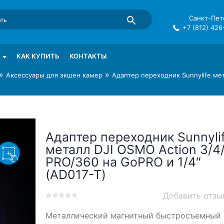
Санкт-Пете
+7 (812) 426
mma в СПб
КАК КУПИТЬ
КОНТАКТЫ
»
»
Аксессуары для экшен камер
Адаптер переходник Sunnylife ме
Адаптер переходник Sunnyli
металл DJI OSMO Action 3/4
PRO/360 на GoPRO и 1/4″
(AD017-T)
Добавить отзы
0
5
0
Металлический магнитный быстросъемный
out
of