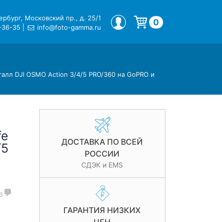
рбург, Московский пр., д. 25/1
МОЙ ПРОФИЛЬ
0
-36-35
|
info@foto-gamma.ru
Корзина пуста.
талл DJI OSMO Action 3/4/5 PRO/360 на GoPRO и
fe
ДОСТАВКА ПО ВСЕЙ
/5
РОССИИ
СДЭК и EMS
в
ГАРАНТИЯ НИЗКИХ