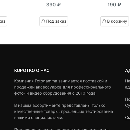
390
₽
190
₽
out
out
of
of
based
based
каз
Под заказ
В корзину
on
on
customer
customer
ratings
ratings
КОРОТКО О НАС
А
Компания Fotogamma занимается поставкой и
На
продажей аксессуаров для профессионального
ад
фото- и видео оборудования с 2010 года.
По
В нашем ассортименте представлены только
Су
качественные товары, прошедшие тестирование
нашими специалистами.
См
Продукция плохого качества отсеивается и мы