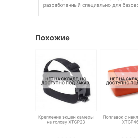
разработанный специально для базов
Похожие
НЕТ НА СКЛАДЕ, НО
НЕТ НА СКЛА
ДОСТУПНО ПОД ЗАКАЗ.
ДОСТУПНО ПОД
для крепления
Крепление экшен камеры
Поплавок с нак
мер на руль
на голову XTGP23
XTGP4
GP01