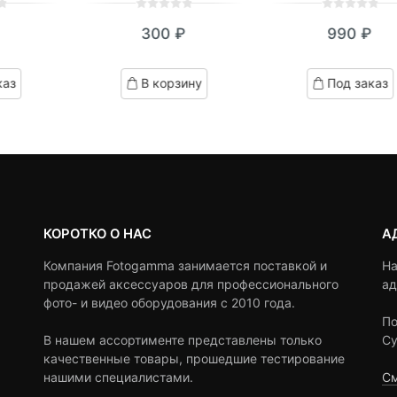
0
5
0
0
5
0
300
₽
990
₽
out
out
of
of
based
based
каз
В корзину
Под заказ
on
on
customer
customer
ratings
ratings
КОРОТКО О НАС
А
Компания Fotogamma занимается поставкой и
На
продажей аксессуаров для профессионального
ад
фото- и видео оборудования с 2010 года.
По
В нашем ассортименте представлены только
Су
качественные товары, прошедшие тестирование
нашими специалистами.
См