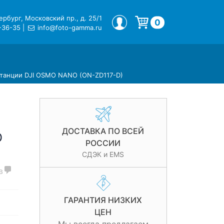
рбург, Московский пр., д. 25/1
МОЙ ПРОФИЛЬ
0
-36-35
|
info@foto-gamma.ru
Корзина пуста.
 станции DJI OSMO NANO (ON-ZD117-D)
ДОСТАВКА ПО ВСЕЙ
O
РОССИИ
СДЭК и EMS
в
ГАРАНТИЯ НИЗКИХ
ЦЕН