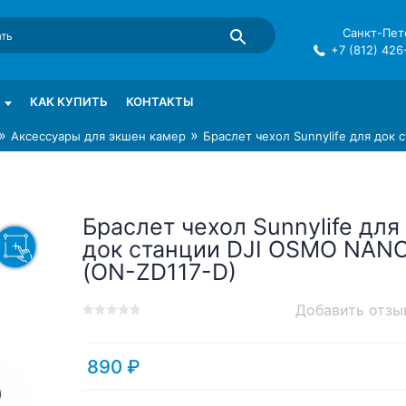
Санкт-Пете
+7 (812) 426
mma в СПб
КАК КУПИТЬ
КОНТАКТЫ
»
»
Аксессуары для экшен камер
Браслет чехол Sunnylife для док
Браслет чехол Sunnylife для
док станции DJI OSMO NAN
(ON-ZD117-D)
Добавить отзы
0
5
0
out
of
890
₽
based
on