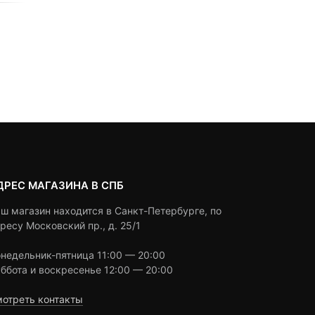
0
5
0
0
5
0
190
₽
900
₽
690
₽
out
out
Текуща
Первон
of
of
цена:
цена
based
based
Под заказ
Под заказ
on
on
690 ₽.
состав
customer
customer
900 ₽.
ratings
ratings
ДРЕС МАГАЗИНА В СПБ
ш магазин находится в Санкт-Петербурге, по
ресу Московский пр., д. 25/1
недельник-пятница 11:00 — 20:00
ббота и воскресенье 12:00 — 20:00
отреть контакты