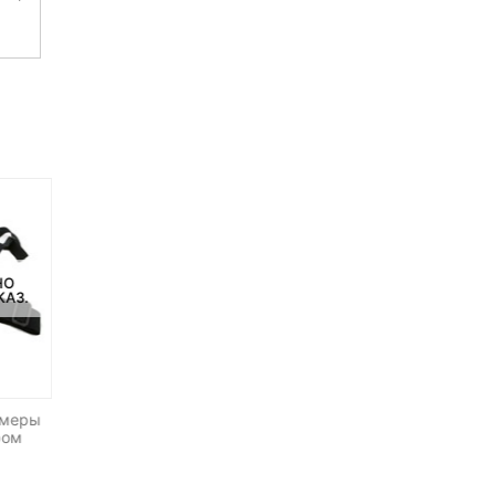
НО
НЕТ НА СКЛАДЕ, НО
НЕТ НА СКЛАДЕ, НО
КАЗ.
ДОСТУПНО ПОД ЗАКАЗ.
ДОСТУПНО ПОД ЗАКАЗ.
-23%
амеры
Плоская защелка для экшен
Аккумулятор для GoPro H
ром
камер XTGP06
3 AHDBT-201/301