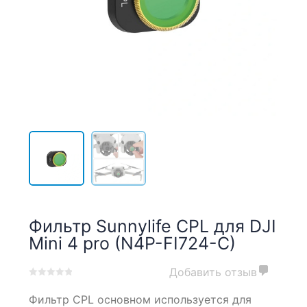
Фильтр Sunnylife CPL для DJI
Mini 4 pro (N4P-FI724-C)
Добавить отзыв
0
5
0
Фильтр CPL
основном
используется
для
out