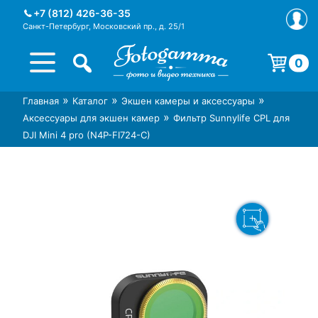
Skip
+7 (812) 426-36-35
to
Санкт-Петербург, Московский пр., д. 25/1
content
0
Корзина пуста.
»
»
»
Главная
Каталог
Экшен камеры и аксессуары
Интернет-магазин фототехники
Магазин фотоаксессуаров foto-
»
Аксессуары для экшен камер
Фильтр Sunnylife CPL для
Foto-Gamma в СПб
gamma.ru
DJI Mini 4 pro (N4P-FI724-C)