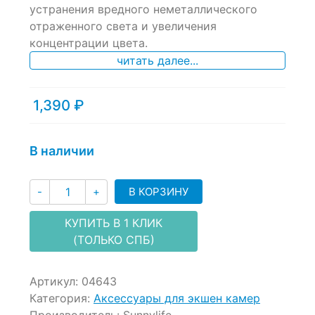
of
устранения
вредного
неметаллического
based
отраженного
света
и
увеличения
on
концентрации
цвета
.
customer
ratings
читать далее...
1,390
₽
В наличии
Количество
В КОРЗИНУ
-
+
КУПИТЬ В 1 КЛИК
(ТОЛЬКО СПБ)
Артикул:
04643
Категория:
Аксессуары для экшен камер
Производитель:
Sunnylife