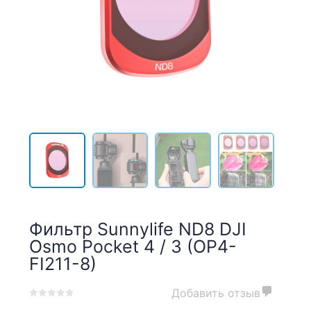
Фильтр Sunnylife ND8 DJI
Osmo Pocket 4 / 3 (OP4-
FI211-8)
Добавить отзыв
0
5
0