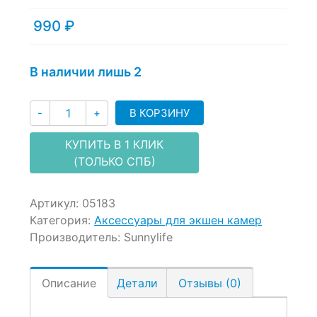
out
of
990
₽
based
on
customer
В наличии лишь 2
ratings
Количество
В КОРЗИНУ
-
+
КУПИТЬ В 1 КЛИК
(ТОЛЬКО СПБ)
Артикул:
05183
Категория:
Аксессуары для экшен камер
Производитель:
Sunnylife
Описание
Детали
Отзывы (0)