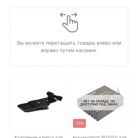
Вы можете перетащить товары влево или
вправо путем касания.
НЕТ НА СКЛАДЕ, НО
ДОСТУПНО ПОД ЗАКАЗ.
-25%
я
Крепление-клипса для
Аккумулятор PG1050 для
По