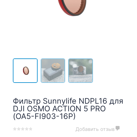
Фильтр Sunnylife NDPL16 для
DJI OSMO ACTION 5 PRO
(OA5-FI903-16P)
Добавить отзыв
0
5
0