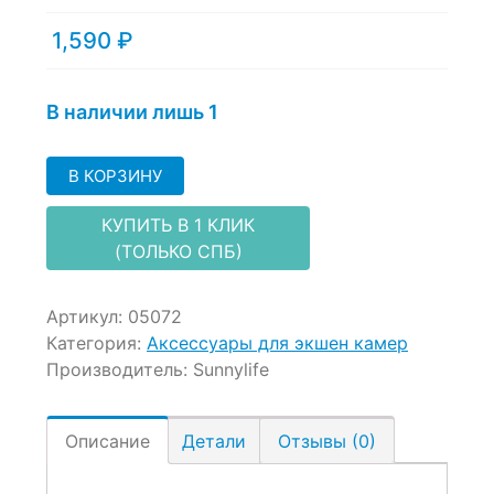
out
of
1,590
₽
based
on
customer
В наличии лишь 1
ratings
В КОРЗИНУ
КУПИТЬ В 1 КЛИК
(ТОЛЬКО СПБ)
Артикул:
05072
Категория:
Аксессуары для экшен камер
Производитель:
Sunnylife
Описание
Детали
Отзывы (0)