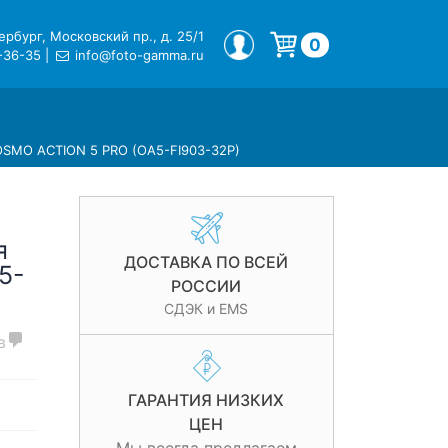
рбург, Московский пр., д. 25/1
МОЙ ПРОФИЛЬ
0
-36-35
|
info@foto-gamma.ru
Корзина пуста.
 OSMO ACTION 5 PRO (OA5-FI903-32P)
я
ДОСТАВКА ПО ВСЕЙ
5-
РОССИИ
СДЭК и EMS
в
ГАРАНТИЯ НИЗКИХ
ЦЕН