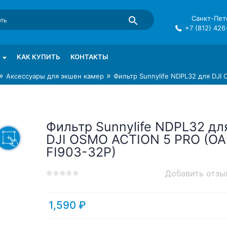
Санкт-Пете
+7 (812) 426
mma в СПб
КАК КУПИТЬ
КОНТАКТЫ
»
»
Аксессуары для экшен камер
Фильтр Sunnylife NDPL32 для DJI
Фильтр Sunnylife NDPL32 дл
DJI OSMO ACTION 5 PRO (OA
FI903-32P)
Добавить отзы
0
5
0
out
of
1,590
₽
based
on