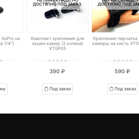
ДОСТУПНО ПОД ЗАКАЗ.
ДОСТУПНО ПОД ЗА
 GoPro на
Комплект крепления для
Крепление-перчатка
а 1/4″)
экшен камер (2 колена)
камеры на кисть XTG
XTGP05
0
5
0
0
5
0
390
₽
590
₽
out
out
of
of
based
based
ину
Под заказ
Под заказ
on
on
customer
customer
ratings
ratings