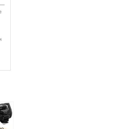
 —
е
и
НО