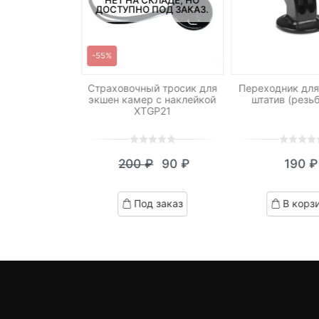
ПОД ЗАКАЗ.
ДОСТУПНО ПОД ЗАКАЗ.
-55%
ений на скотче
Страховочный тросик для
Переходник для
ка для экшен
экшен камер с наклейкой
штатив (резьб
 XTGP13
XTGP21
0
5
0
0
5
0
90
₽
200
₽
90
₽
190
₽
out
out
Текущая
Первоначальная
of
of
цена:
цена
ed
based
based
д заказ
Под заказ
В корз
on
on
90 ₽.
составляла
omer
customer
customer
200 ₽.
ngs
ratings
ratings