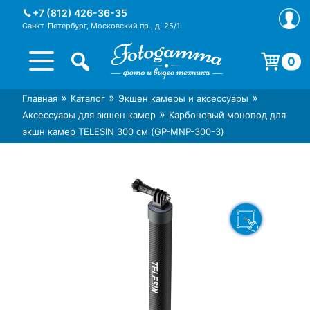
Skip
+7 (812) 426-36-35
to
Санкт-Петербург, Московский пр., д. 25/1
content
0
Корзина пуста.
»
»
»
Главная
Каталог
Экшен камеры и аксессуары
Интернет-магазин фототехники
Магазин фотоаксессуаров foto-
»
Аксессуары для экшен камер
Карбоновый монопод для
Foto-Gamma в СПб
gamma.ru
экшн камер TELESIN 300 см (GP-MNP-300-3)