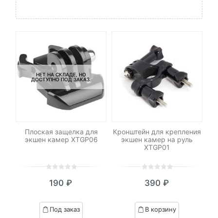
НЕТ НА СКЛАДЕ, НО
ДОСТУПНО ПОД ЗАКАЗ.
Плоская защелка для
Кронштейн для крепления
Кр
с
экшен камер XTGP06
экшен камер на руль
XTGP01
0
5
0
0
5
0
190
₽
390
₽
out
out
of
of
based
based
Под заказ
В корзину
on
on