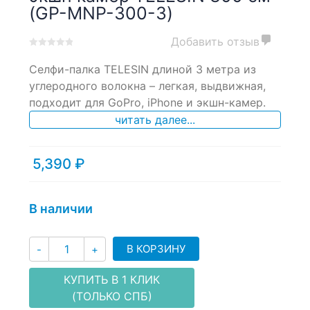
(GP-MNP-300-3)
Добавить отзыв
0
5
0
Селфи-палка TELESIN длиной 3 метра из
out
of
углеродного волокна – легкая, выдвижная,
based
подходит для GoPro, iPhone и экшн-камер.
on
читать далее...
customer
ratings
5,390
₽
В наличии
Количество
В КОРЗИНУ
-
+
КУПИТЬ В 1 КЛИК
(ТОЛЬКО СПБ)