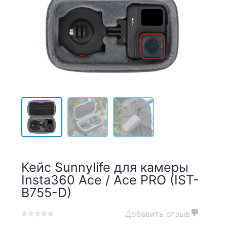
Кейс Sunnylife для камеры
Insta360 Ace / Ace PRO (IST-
B755-D)
Добавить отзыв
0
5
0