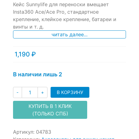
Кейс Sunnylife для переноски вмещает
out
of
Insta360 Ace/Ace Pro, стандартное
based
крепление, клейкое крепление, батареи и
on
винты и т. д.
customer
ratings
читать далее...
1,190
₽
В наличии лишь 2
Количество
В КОРЗИНУ
-
+
КУПИТЬ В 1 КЛИК
(ТОЛЬКО СПБ)
Артикул:
04783