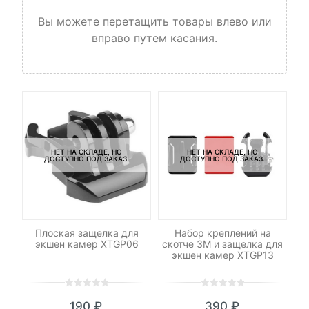
Вы можете перетащить товары влево или
вправо путем касания.
НЕТ НА СКЛАДЕ, НО
НЕТ НА СКЛАДЕ, НО
ДОСТУПНО ПОД ЗАКАЗ.
ДОСТУПНО ПОД ЗАКАЗ.
еры
Плоская защелка для
Набор креплений на
Кр
экшен камер XTGP06
скотче 3М и защелка для
экшен камер XTGP13
0
5
0
0
5
0
190
₽
390
₽
out
out