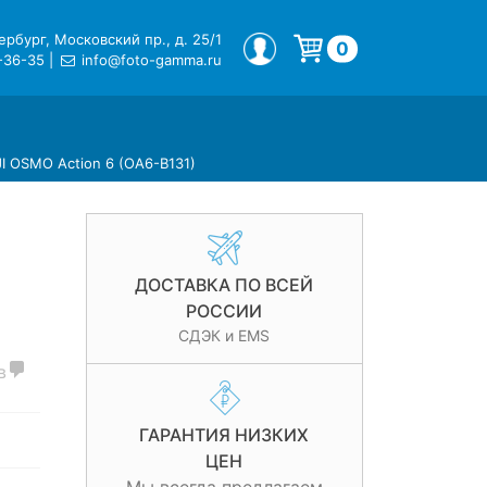
рбург, Московский пр., д. 25/1
МОЙ ПРОФИЛЬ
0
-36-35
|
info@foto-gamma.ru
Корзина пуста.
JI OSMO Action 6 (OA6-B131)
ДОСТАВКА ПО ВСЕЙ
-
РОССИИ
СДЭК и EMS
в
ГАРАНТИЯ НИЗКИХ
ЦЕН