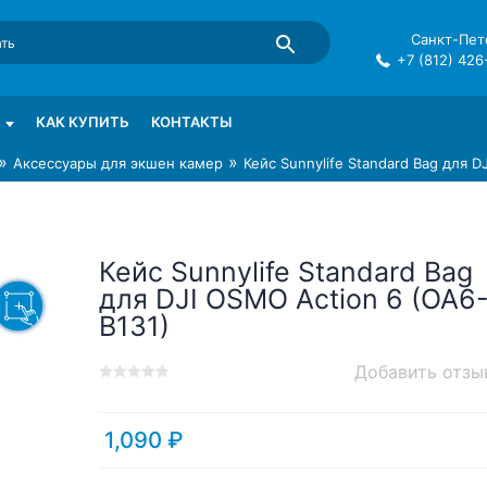
Санкт-Пете
+7 (812) 426
mma в СПб
КАК КУПИТЬ
КОНТАКТЫ
»
»
Аксессуары для экшен камер
Кейс Sunnylife Standard Bag для D
Кейс Sunnylife Standard Bag
для DJI OSMO Action 6 (OA6
B131)
Добавить отзы
0
5
0
out
of
1,090
₽
based
on