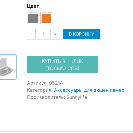
customer
Цвет
ratings
Количество
В КОРЗИНУ
-
+
КУПИТЬ В 1 КЛИК
(ТОЛЬКО СПБ)
Артикул:
05214
Категория:
Аксессуары для экшен камер
Производитель:
Sunnylife