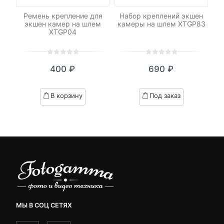
Ремень крепление для
Набор креплений экшен
Н
экшен камер на шлем
камеры на шлем XTGP83
XTGP04
0
5
0
0
5
0
400
₽
690
₽
out
out
of
of
based
based
В корзину
Под заказ
on
on
customer
customer
ratings
ratings
МЫ В СОЦ СЕТЯХ