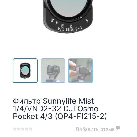
Фильтр Sunnylife Mist
1/4/VND2-32 DJI Osmo
Pocket 4/3 (OP4-FI215-2)
Добавить отзыв
0
5
0