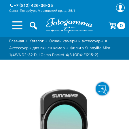
Skip
+7 (812) 426-36-35
to
Санкт-Петербург, Московский пр., д. 25/1
content
0
Корзина пуста.
»
»
»
Главная
Каталог
Экшен камеры и аксессуары
Интернет-магазин фототехники
Магазин фотоаксессуаров foto-
»
Аксессуары для экшен камер
Фильтр Sunnylife Mist
Foto-Gamma в СПб
gamma.ru
1/4/VND2-32 DJI Osmo Pocket 4/3 (OP4-FI215-2)