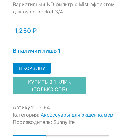
Вариативный ND фильтр c Mist эффектом
out
of
для osmo pocket 3/4
based
on
customer
1,250
₽
ratings
В наличии лишь 1
В КОРЗИНУ
КУПИТЬ В 1 КЛИК
(ТОЛЬКО СПБ)
Артикул:
05194
Категория:
Аксессуары для экшен камер
Производитель:
Sunnylife