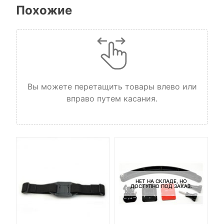
Похожие
Вы можете перетащить товары влево или
вправо путем касания.
НЕТ НА СКЛАДЕ, НО
ДОСТУПНО ПОД ЗАКАЗ.
я