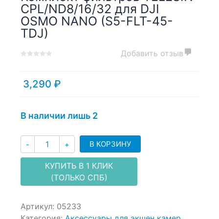
CPL/ND8/16/32 для DJI
OSMO NANO (S5-FLT-45-
TDJ)
Добавить отзыв
0
5
0
out
of
3,290
₽
based
on
customer
В наличии лишь 2
ratings
Количество
В КОРЗИНУ
-
+
КУПИТЬ В 1 КЛИК
(ТОЛЬКО СПБ)
Артикул:
05233
Категория:
Аксессуары для экшен камер