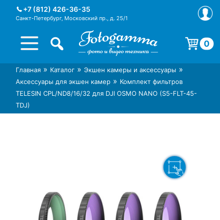
Skip
+7 (812) 426-36-35
to
Санкт-Петербург, Московский пр., д. 25/1
content
0
Корзина пуста.
»
»
»
Главная
Каталог
Экшен камеры и аксессуары
Интернет-магазин фототехники
Магазин фотоаксессуаров foto-
»
Аксессуары для экшен камер
Комплект фильтров
Foto-Gamma в СПб
gamma.ru
TELESIN CPL/ND8/16/32 для DJI OSMO NANO (S5-FLT-45-
TDJ)