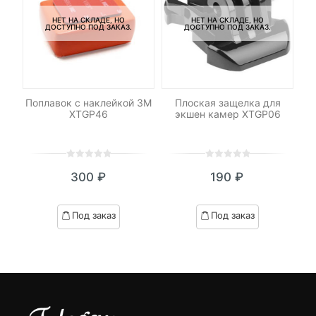
НЕТ НА СКЛАДЕ, НО
НЕТ НА СКЛАДЕ, НО
ДОСТУПНО ПОД ЗАКАЗ.
ДОСТУПНО ПОД ЗАКАЗ.
Поплавок с наклейкой 3М
Плоская защелка для
ть
XTGP46
экшен камер XTGP06
0
5
0
0
5
0
300
₽
190
₽
out
out
of
of
based
based
Под заказ
Под заказ
on
on
customer
customer
ratings
ratings