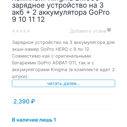
зарядное устройство на 3
акб + 2 аккумулятора GoPro
9 10 11 12
Добавить отзыв
0
5
0
Зарядное устройство на 3 аккумулятора для
out
of
экшн-камер GoPro HERO с 9 по 12.
based
Совместимо как с оригинальными
on
батареями GoPro ADBAT-011, так и с
customer
ratings
аккумуляторами Kingma (в комплекте идет 2
штуки).
читать далее...
2,390
₽
В наличии лишь 1