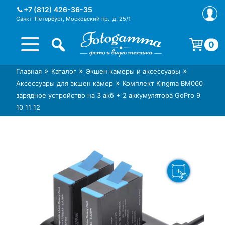
Skip
+7 (812) 426-36-35
to
Санкт-Петербург, Московский пр., д. 25/1
content
0
Корзина пуста.
»
»
»
Главная
Каталог
Экшен камеры и аксессуары
Интернет-магазин фототехники
Магазин фотоаксессуаров foto-
»
Аксессуары для экшен камер
Комплект Kingma BM060
Foto-Gamma в СПб
gamma.ru
зарядное устройство на 3 акб + 2 аккумулятора GoPro 9
10 11 12