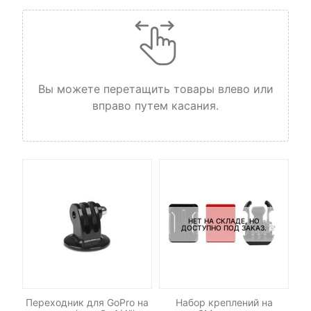
Вы можете перетащить товары влево или
вправо путем касания.
НЕТ НА СКЛАДЕ, НО
ДОСТУПНО ПОД ЗАКАЗ.
еры
Переходник для GoPro на
Набор креплений на