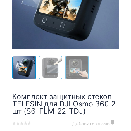
Комплект защитных стекол
TELESIN для DJI Osmo 360 2
шт (S6-FLM-22-TDJ)
Добавить отзыв
0
5
0