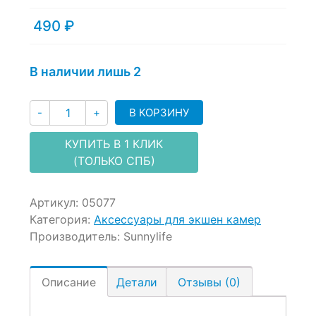
out
of
490
₽
based
on
customer
В наличии лишь 2
ratings
Количество
В КОРЗИНУ
-
+
КУПИТЬ В 1 КЛИК
(ТОЛЬКО СПБ)
Артикул:
05077
Категория:
Аксессуары для экшен камер
Производитель:
Sunnylife
Описание
Детали
Отзывы (0)