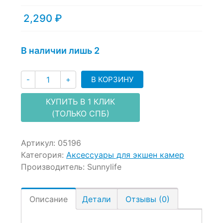
out
of
2,290
₽
based
on
customer
В наличии лишь 2
ratings
Количество
В КОРЗИНУ
-
+
КУПИТЬ В 1 КЛИК
(ТОЛЬКО СПБ)
Артикул:
05196
Категория:
Аксессуары для экшен камер
Производитель:
Sunnylife
Описание
Детали
Отзывы (0)