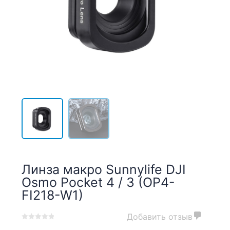
Линза макро Sunnylife DJI
Osmo Pocket 4 / 3 (OP4-
FI218-W1)
Добавить отзыв
0
5
0