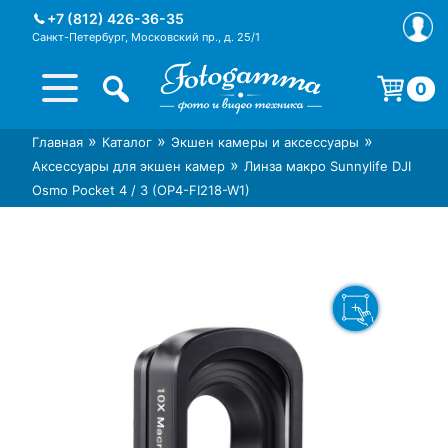
Skip
+7 (812) 426-36-35
to
Санкт-Петербург, Московский пр., д. 25/1
content
0
Корзина пуста.
»
»
»
Главная
Каталог
Экшен камеры и аксессуары
Интернет-магазин фототехники
Магазин фотоаксессуаров foto-
»
Аксессуары для экшен камер
Линза макро Sunnylife DJI
Foto-Gamma в СПб
gamma.ru
Osmo Pocket 4 / 3 (OP4-FI218-W1)