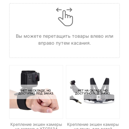
Вы можете перетащить товары влево или
вправо путем касания.
НЕТ НА СКЛАДЕ, НО
НЕТ НА СКЛАДЕ, НО
ДОСТУПНО ПОД ЗАКАЗ.
ДОСТУПНО ПОД ЗАКАЗ.
ен
Крепление экшен камеры
Крепление экшен камеры
Кр
83
на запястье XTGP134
на грудь для детей