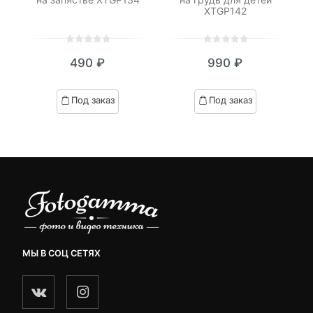
XTGP142
0
5
0
0
5
0
490
₽
990
₽
out
out
of
of
based
based
Под заказ
Под заказ
on
on
customer
customer
ratings
ratings
МЫ В СОЦ СЕТЯХ