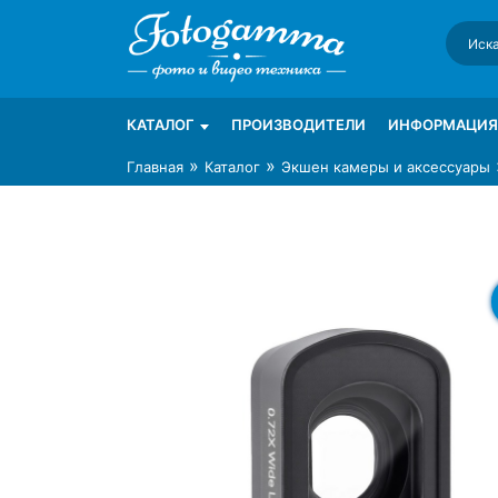
Skip
to
content
Интернет-магазин фототехники Foto-Ga
Магазин фотоаксессуаров foto-gamma.ru
КАТАЛОГ
ПРОИЗВОДИТЕЛИ
ИНФОРМАЦИЯ
»
»
Главная
Каталог
Экшен камеры и аксессуары