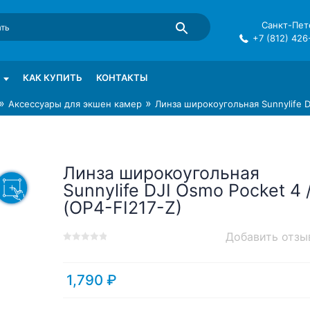
Санкт-Пете
+7 (812) 426
mma в СПб
КАК КУПИТЬ
КОНТАКТЫ
»
»
Аксессуары для экшен камер
Линза широкоугольная Sunnylife DJ
Линза широкоугольная
Sunnylife DJI Osmo Pocket 4 
(OP4-FI217-Z)
Добавить отзы
0
5
0
out
of
1,790
₽
based
on