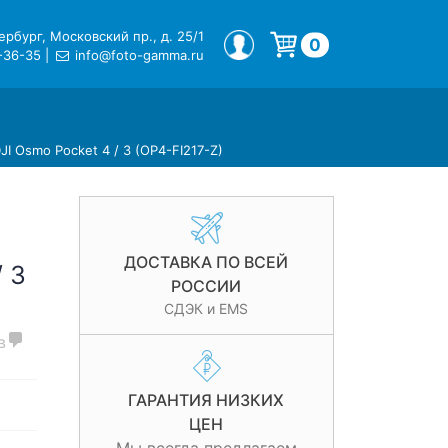
рбург, Московский пр., д. 25/1
МОЙ ПРОФИЛЬ
0
-36-35
|
info@foto-gamma.ru
Корзина пуста.
I Osmo Pocket 4 / 3 (OP4-FI217-Z)
ДОСТАВКА ПО ВСЕЙ
/ 3
РОССИИ
СДЭК и EMS
в
ГАРАНТИЯ НИЗКИХ
ЦЕН