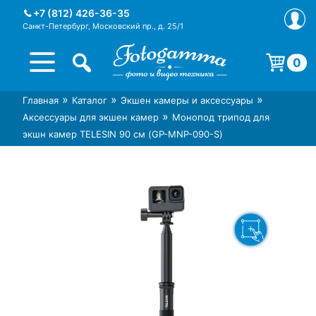
Skip
+7 (812) 426-36-35
to
Санкт-Петербург, Московский пр., д. 25/1
content
0
Корзина пуста.
»
»
»
Главная
Каталог
Экшен камеры и аксессуары
Интернет-магазин фототехники
Магазин фотоаксессуаров foto-
»
Аксессуары для экшен камер
Монопод трипод для
Foto-Gamma в СПб
gamma.ru
экшн камер TELESIN 90 см (GP-MNP-090-S)