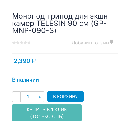
Монопод трипод для экшн
камер TELESIN 90 см (GP-
MNP-090-S)
Добавить отзыв
0
5
0
out
of
2,390
₽
based
on
customer
В наличии
ratings
Количество
В КОРЗИНУ
-
+
КУПИТЬ В 1 КЛИК
(ТОЛЬКО СПБ)