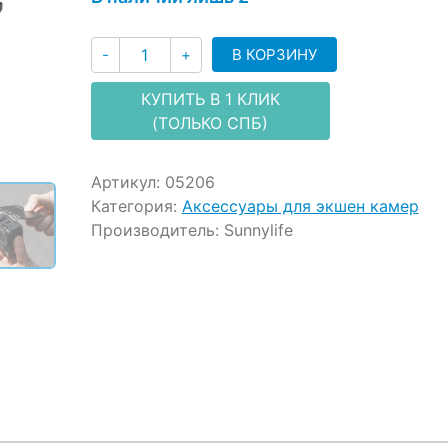
ratings
Количество
В КОРЗИНУ
-
+
КУПИТЬ В 1 КЛИК
(ТОЛЬКО СПБ)
Артикул:
05206
Категория:
Аксессуары для экшен камер
Производитель:
Sunnylife