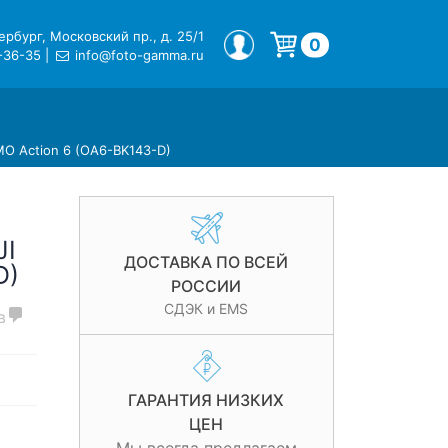
рбург, Московский пр., д. 25/1
МОЙ ПРОФИЛЬ
0
-36-35
|
info@foto-gamma.ru
Корзина пуста.
MO Action 6 (OA6-BK143-D)
JI
ДОСТАВКА ПО ВСЕЙ
D)
РОССИИ
СДЭК и EMS
в
ГАРАНТИЯ НИЗКИХ
ЦЕН