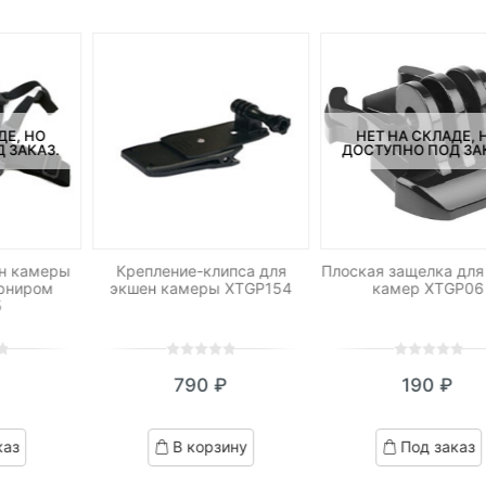
ДЕ, НО
НЕТ НА СКЛАДЕ, 
 ЗАКАЗ.
ДОСТУПНО ПОД ЗА
ен камеры
Крепление-клипса для
Плоская защелка для
арниром
экшен камеры XTGP154
камер XTGP06
5
0
5
0
0
5
0
790
₽
190
₽
out
out
of
of
based
based
каз
В корзину
Под заказ
on
on
customer
customer