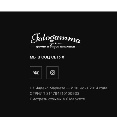
ngs
ratings
ratings
МЫ В СОЦ СЕТЯХ
На Яндекс.Маркете — c 10 июня 2014 года.
ОГРНИП 314784710100933
Смотреть отзывы в Я.Маркете