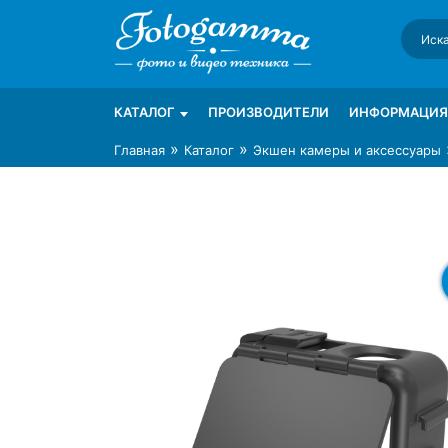
Skip
to
content
Интернет-магазин фототехники Foto-Ga
Магазин фотоаксессуаров foto-gamma.ru
КАТАЛОГ
ПРОИЗВОДИТЕЛИ
ИНФОРМАЦИЯ
»
»
Главная
Каталог
Экшен камеры и аксессуары