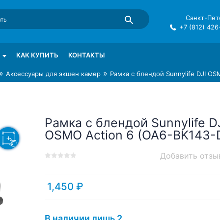
Санкт-Пете
+7 (812) 426
mma в СПб
КАК КУПИТЬ
КОНТАКТЫ
»
»
Аксессуары для экшен камер
Рамка с блендой Sunnylife DJI OS
Рамка с блендой Sunnylife D
OSMO Action 6 (OA6-BK143-
Добавить отзы
0
5
0
out
of
1,450
₽
based
on
customer
В наличии лишь 2