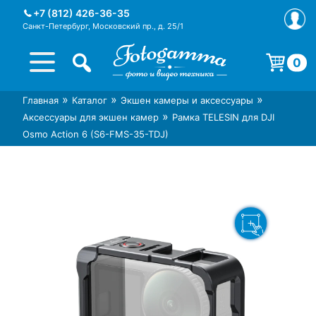
Skip
+7 (812) 426-36-35
to
Санкт-Петербург, Московский пр., д. 25/1
content
0
Корзина пуста.
»
»
»
Главная
Каталог
Экшен камеры и аксессуары
Интернет-магазин фототехники
Магазин фотоаксессуаров foto-
»
Аксессуары для экшен камер
Рамка TELESIN для DJI
Foto-Gamma в СПб
gamma.ru
Osmo Action 6 (S6-FMS-35-TDJ)