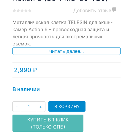
Добавить отзыв
0
5
0
Металлическая клетка TELESIN для экшн-
out
of
камер Action 6 – превосходная защита и
based
легкая прочность для экстремальных
on
съемок.
customer
ratings
читать далее...
2,990
₽
В наличии
Количество
В КОРЗИНУ
-
+
КУПИТЬ В 1 КЛИК
(ТОЛЬКО СПБ)