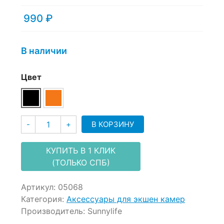
out
of
990
₽
based
on
customer
В наличии
ratings
Цвет
Количество
В КОРЗИНУ
-
+
КУПИТЬ В 1 КЛИК
(ТОЛЬКО СПБ)
Артикул:
05068
Категория:
Аксессуары для экшен камер
Производитель:
Sunnylife