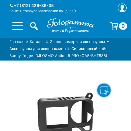
Skip
+7 (812) 426-36-35
to
Санкт-Петербург, Московский пр., д. 25/1
content
0
Корзина пуста.
»
»
»
Главная
Каталог
Экшен камеры и аксессуары
Интернет-магазин фототехники
Магазин фотоаксессуаров foto-
»
Аксессуары для экшен камер
Силиконовый кейс
Foto-Gamma в СПб
gamma.ru
Sunnylife для DJI OSMO Action 5 PRO (OA5-BHT885)