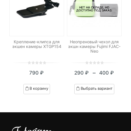
НЕТ НА СКЛАДЕ, НО
ДОСТУПНО ПОД ЗАКАЗ.
еры
Крепление-клипса для
Неопреновый чехол для
Н
м
экшен камеры XTGP154
экшн камеры Fujimi FJAC-
Neo
0
5
0
0
5
0
–
790
₽
290
₽
400
₽
out
out
Диапазон
of
of
цен:
based
based
В корзину
Выбрать вариант
on
on
290 ₽
customer
customer
–
ratings
ratings
400 ₽