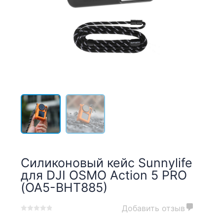
Силиконовый кейс Sunnylife
для DJI OSMO Action 5 PRO
(OA5-BHT885)
Добавить отзыв
0
5
0