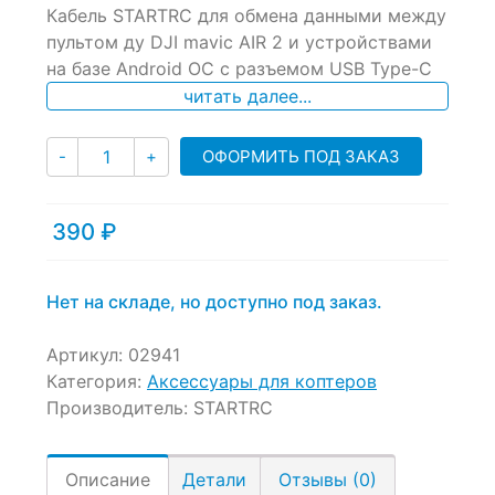
Кабель STARTRC для обмена данными между
out
of
пультом ду DJI mavic AIR 2 и устройствами
based
на базе Android ОС с разъемом USB Type-C
on
читать далее...
customer
ratings
Количество
ОФОРМИТЬ ПОД ЗАКАЗ
-
+
390
₽
Нет на складе, но доступно под заказ.
Артикул:
02941
Категория:
Аксессуары для коптеров
Производитель:
STARTRC
Описание
Детали
Отзывы (0)