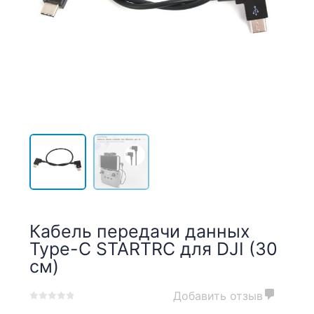
Кабель передачи данных
Type-C STARTRC для DJI (30
см)
Добавить отзыв
0
5
0