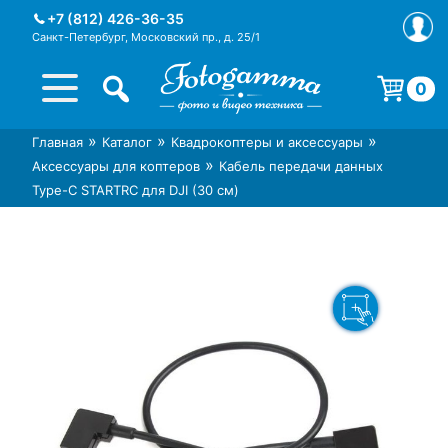
Skip
+7 (812) 426-36-35
to
Санкт-Петербург, Московский пр., д. 25/1
content
0
Корзина пуста.
»
»
»
Главная
Каталог
Квадрокоптеры и аксессуары
Интернет-магазин фототехники
Магазин фотоаксессуаров foto-
»
Аксессуары для коптеров
Кабель передачи данных
Foto-Gamma в СПб
gamma.ru
Type-C STARTRC для DJI (30 см)