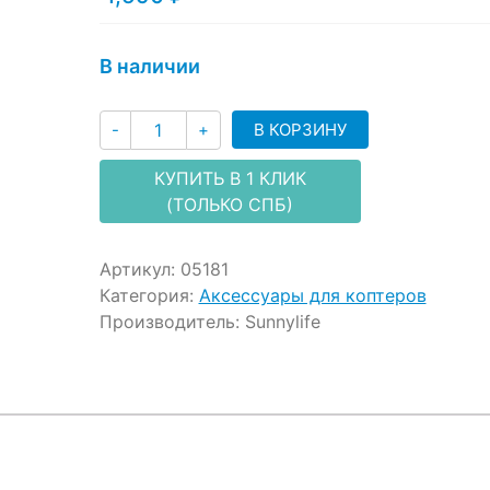
ratings
В наличии
Количество
В КОРЗИНУ
-
+
КУПИТЬ В 1 КЛИК
(ТОЛЬКО СПБ)
Артикул:
05181
Категория:
Аксессуары для коптеров
Производитель:
Sunnylife