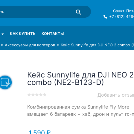
Санкт-Пете
+7 (812) 426
mma в СПб
КАК КУПИТЬ
КОНТАКТЫ
»
»
Аксессуары для коптеров
Кейс Sunnylife для DJI NEO 2 combo 
Кейс Sunnylife для DJI NEO 2
combo (NE2-B123-D)
Добавить отзы
0
5
0
Комбинированная сумка Sunnylife Fly More
out
of
вмещает 6 батареек + хаб, дрон и пульт rc-
based
on
customer
1,590
₽