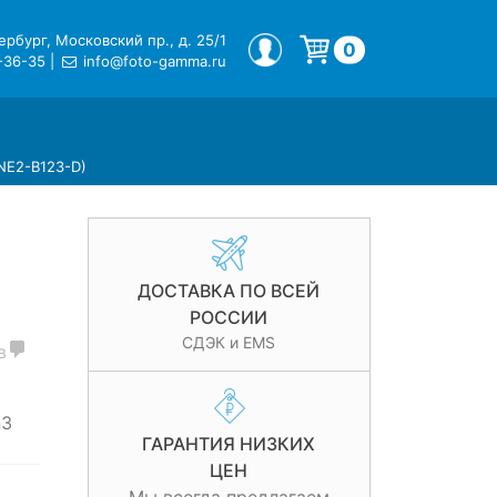
рбург, Московский пр., д. 25/1
МОЙ ПРОФИЛЬ
0
-36-35
|
info@foto-gamma.ru
Корзина пуста.
(NE2-B123-D)
ДОСТАВКА ПО ВСЕЙ
РОССИИ
СДЭК и EMS
в
n3
ГАРАНТИЯ НИЗКИХ
ЦЕН