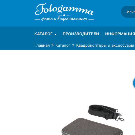
Skip
to
content
Интернет-магазин фототехники Foto-Ga
Магазин фотоаксессуаров foto-gamma.ru
КАТАЛОГ
ПРОИЗВОДИТЕЛИ
ИНФОРМАЦИЯ
»
»
Главная
Каталог
Квадрокоптеры и аксессуары