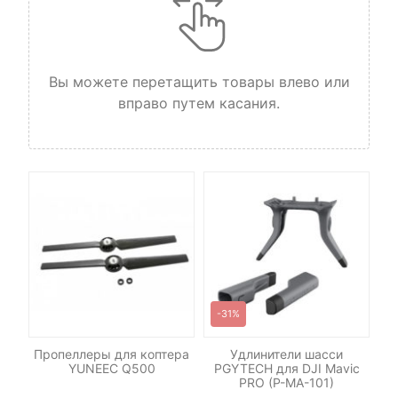
Вы можете перетащить товары влево или
вправо путем касания.
-31%
-
ный
Пропеллеры для коптера
Удлинители шасси
YUNEEC Q500
PGYTECH для DJI Mavic
PG
VIC
PRO (P-MA-101)
MA