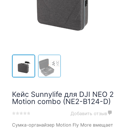
Кейс Sunnylife для DJI NEO 2
Motion combo (NE2-B124-D)
Добавить отзыв
0
5
0
Сумка-органайзер Motion Fly More вмещает
out