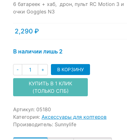
of
6 батареек + хаб, дрон, пульт RC Motion 3 и
based
очки Goggles N3
on
customer
ratings
2,290
₽
В наличии лишь 2
Количество
В КОРЗИНУ
-
+
КУПИТЬ В 1 КЛИК
(ТОЛЬКО СПБ)
Артикул:
05180
Категория:
Аксессуары для коптеров
Производитель:
Sunnylife