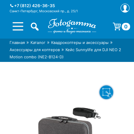
Skip
+7 (812) 426-36-35
to
Санкт-Петербург, Московский пр., д. 25/1
content
0
Корзина пуста.
»
»
»
Главная
Каталог
Квадрокоптеры и аксессуары
Интернет-магазин фототехники
Магазин фотоаксессуаров foto-
»
Аксессуары для коптеров
Кейс Sunnylife для DJI NEO 2
Foto-Gamma в СПб
gamma.ru
Motion combo (NE2-B124-D)