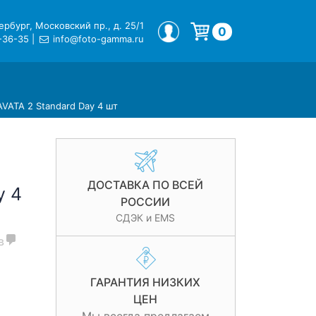
рбург, Московский пр., д. 25/1
МОЙ ПРОФИЛЬ
0
-36-35
|
info@foto-gamma.ru
Корзина пуста.
AVATA 2 Standard Day 4 шт
ДОСТАВКА ПО ВСЕЙ
y 4
РОССИИ
СДЭК и EMS
в
ГАРАНТИЯ НИЗКИХ
ЦЕН