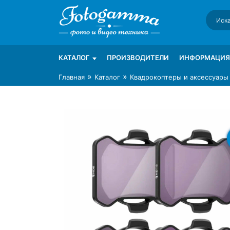
Skip
to
content
Интернет-магазин фототехники Foto-Ga
Магазин фотоаксессуаров foto-gamma.ru
КАТАЛОГ
ПРОИЗВОДИТЕЛИ
ИНФОРМАЦИЯ
»
»
Главная
Каталог
Квадрокоптеры и аксессуары