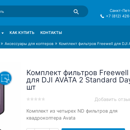
Санкт-Пете
+7 (812) 426
mma в СПб
КАК КУПИТЬ
КОНТАКТЫ
»
»
Аксессуары для коптеров
Комплект фильтров Freewell для DJI 
Комплект фильтров Freewell
для DJI AVATA 2 Standard Da
шт
Добавить отзы
0
5
0
Комплект из четырех ND фильтров для
out
of
квадрокоптера Avata
based
on