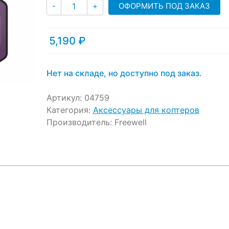
Количество
customer
ОФОРМИТЬ ПОД ЗАКАЗ
-
+
ratings
5,190
₽
Нет на складе, но доступно под заказ.
Артикул:
04759
Категория:
Аксессуары для коптеров
Производитель:
Freewell