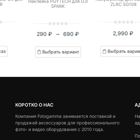
Наклейка PGYTECH для DJI
IR
ZLRC SG108
SPARK
0
5
0
0
5
0
2,990
₽
–
290
₽
690
₽
out
out
Диапазон
of
of
based
цен:
based
каз
Выбрать вариа
Выбрать вариант
on
on
290 ₽
customer
customer
ratings
–
ratings
690 ₽
КОРОТКО О НАС
А
Компания Fotogamma занимается поставкой и
На
продажей аксессуаров для профессионального
ад
фото- и видео оборудования с 2010 года.
По