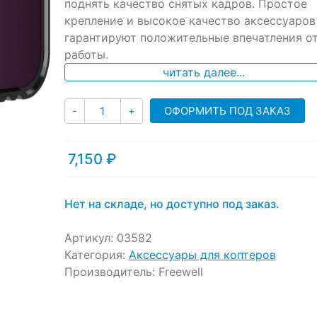
ratings
поднять качество снятых кадров. Простое
крепление и высокое качество аксессуаров
гарантируют положительные впечатления о
работы.
читать далее...
Количество
ОФОРМИТЬ ПОД ЗАКАЗ
-
+
7,150
₽
Нет на складе, но доступно под заказ.
Артикул:
03582
Категория:
Аксессуары для коптеров
Производитель:
Freewell