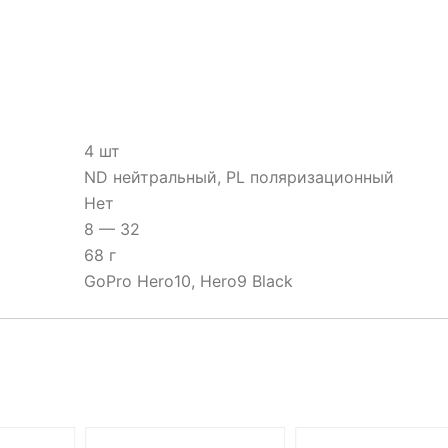
4 шт
ND нейтральный, PL поляризационный
Нет
8 — 32
68 г
GoPro Hero10, Hero9 Black