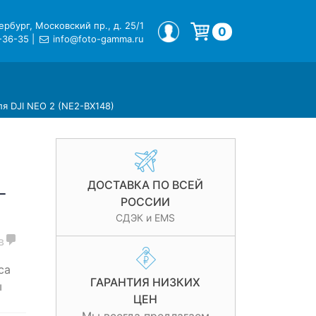
рбург, Московский пр., д. 25/1
МОЙ ПРОФИЛЬ
0
-36-35
|
info@foto-gamma.ru
Корзина пуста.
ля DJI NEO 2 (NE2-BX148)
ДОСТАВКА ПО ВСЕЙ
-
РОССИИ
СДЭК и EMS
в
са
ГАРАНТИЯ НИЗКИХ
ы
ЦЕН