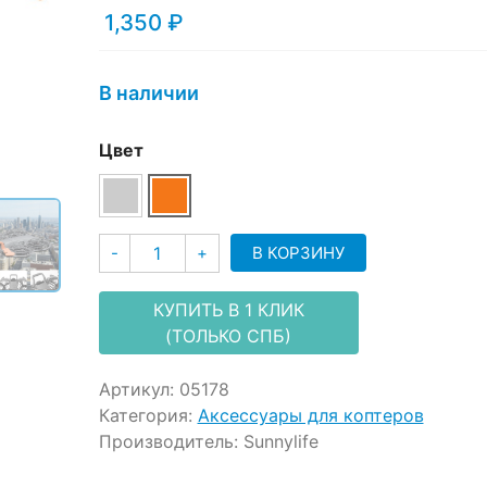
customer
1,350
₽
ratings
В наличии
Цвет
Количество
В КОРЗИНУ
-
+
КУПИТЬ В 1 КЛИК
(ТОЛЬКО СПБ)
Артикул:
05178
Категория:
Аксессуары для коптеров
Производитель:
Sunnylife