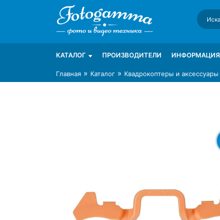
Skip
to
content
Интернет-магазин фототехники Foto-Ga
Магазин фотоаксессуаров foto-gamma.ru
КАТАЛОГ
ПРОИЗВОДИТЕЛИ
ИНФОРМАЦИЯ
»
»
Главная
Каталог
Квадрокоптеры и аксессуары