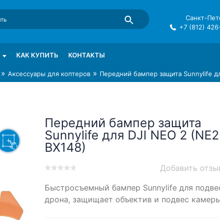
Санкт-Пете
+7 (812) 426
mma в СПб
КАК КУПИТЬ
КОНТАКТЫ
»
»
Аксессуары для коптеров
Передний бампер защита Sunnylife д
Передний бампер защита
Sunnylife для DJI NEO 2 (NE2
BX148)
Добавить отзы
0
5
0
Быстросъемный бампер Sunnylife для подве
out
of
дрона, защищает объектив и подвес камер
based
on