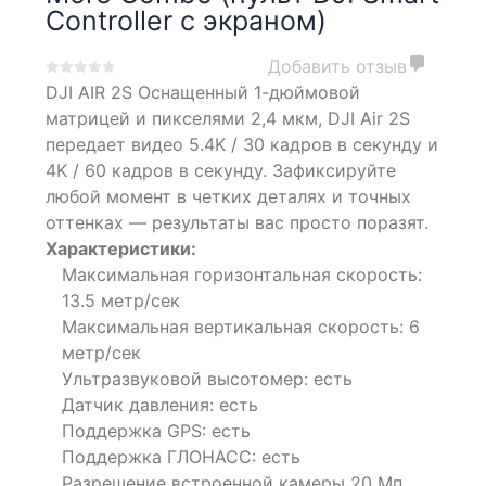
Controller с экраном)
Добавить отзыв
0
5
0
DJI AIR 2S Оснащенный 1-дюймовой
out
матрицей и пикселями 2,4 мкм, DJI Air 2S
of
передает видео 5.4K / 30 кадров в секунду и
based
4K / 60 кадров в секунду. Зафиксируйте
on
customer
любой момент в четких деталях и точных
ratings
оттенках — результаты вас просто поразят.
Характеристики:
Максимальная горизонтальная скорость:
13.5 метр/сек
Максимальная вертикальная скорость: 6
метр/сек
Ультразвуковой высотомер: есть
Датчик давления: есть
Поддержка GPS: есть
Поддержка ГЛОНАСС: есть
Разрешение встроенной камеры 20 Мп