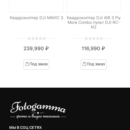
 4K
Квадрокоптер DJI MAVIC 3
Квадрокоптер DJI AIR 3 Fly
К
More Combo пульт DJI RC-
36
N2
0
5
0
0
5
0
239,990
₽
116,990
₽
out
out
of
of
based
based
Под заказ
Под заказ
on
on
customer
customer
ratings
ratings
МЫ В СОЦ СЕТЯХ