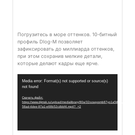
Погрузитесь в море оттенков. 10-битный
профиль Dlog-M позволяет
зафиксировать до миллиарда оттенков,
при этом сохранив мелкие детали,
которые делают кадры еще ярче.
Видеоплеер
Media error: Format(s) not supported or source(s)
not found
Скачать файл:
https://www.djimsk.ru/upload/medialibrary/80a/32ozaqxsmb87yo1a5il0xfvmbomf
58ad-4dee-97a1-e68b52cdbbf4.mp4?_=2