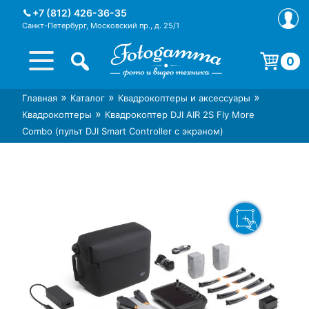
Skip
+7 (812) 426-36-35
to
Санкт-Петербург, Московский пр., д. 25/1
content
0
Корзина пуста.
»
»
»
Главная
Каталог
Квадрокоптеры и аксессуары
Интернет-магазин фототехники
Магазин фотоаксессуаров foto-
»
Квадрокоптеры
Квадрокоптер DJI AIR 2S Fly More
Foto-Gamma в СПб
gamma.ru
Combo (пульт DJI Smart Controller с экраном)