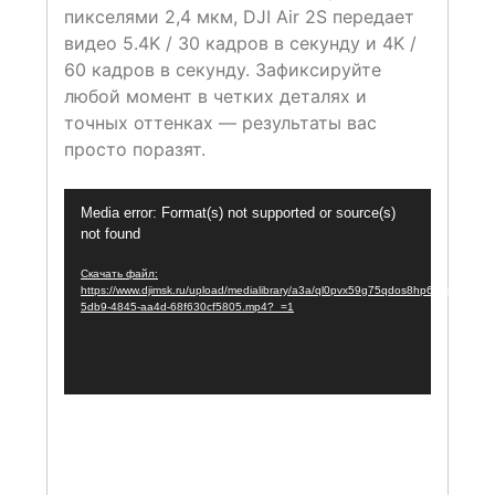
пикселями 2,4 мкм, DJI Air 2S передает
видео 5.4K / 30 кадров в секунду и 4K /
60 кадров в секунду. Зафиксируйте
любой момент в четких деталях и
точных оттенках — результаты вас
просто поразят.
Видеоплеер
Media error: Format(s) not supported or source(s)
not found
Скачать файл:
https://www.djimsk.ru/upload/medialibrary/a3a/ql0pvx59g75qdos8hp675jgslz46
5db9-4845-aa4d-68f630cf5805.mp4?_=1