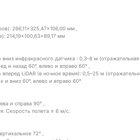
ов): 266,11×325,47×106,00 мм
,
): 214,19×100,63×89,17 мм
вниз инфракрасного датчика : 0,3–8 м (отражательная
ед и назад 60°, влево и вправо 60°
,
вперед LiDAR (в ночное время): 0,5–25 м (отражательн
х и вниз 60°, влево и вправо 60°
лева и справа 90°
,
: Скорость полета ≤ 6 м/с.
Вертикальное 72°
,