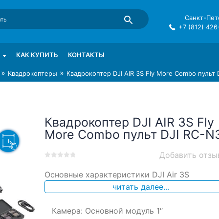
Санкт-Пете
+7 (812) 426
mma в СПб
КАК КУПИТЬ
КОНТАКТЫ
»
»
Квадрокоптеры
Квадрокоптер DJI AIR 3S Fly More Combo пульт 
Квадрокоптер DJI AIR 3S Fly
More Combo пульт DJI RC-N
Добавить отзы
0
5
0
Основные характеристики DJI Air 3S
out
of
читать далее...
based
on
Камера: Основной модуль 1″
customer