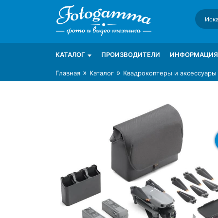
Skip
to
content
Интернет-магазин фототехники Foto-Ga
Магазин фотоаксессуаров foto-gamma.ru
КАТАЛОГ
ПРОИЗВОДИТЕЛИ
ИНФОРМАЦИЯ
»
»
Главная
Каталог
Квадрокоптеры и аксессуары