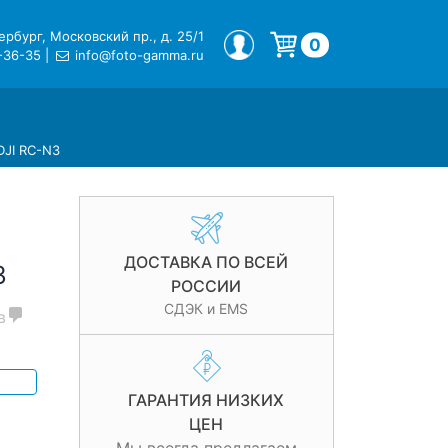
рбург, Московский пр., д. 25/1
МОЙ ПРОФИЛЬ
0
-36-35
|
info@foto-gamma.ru
Корзина пуста.
DJI RC-N3
ДОСТАВКА ПО ВСЕЙ
3
РОССИИ
СДЭК и EMS
в
ГАРАНТИЯ НИЗКИХ
ЦЕН