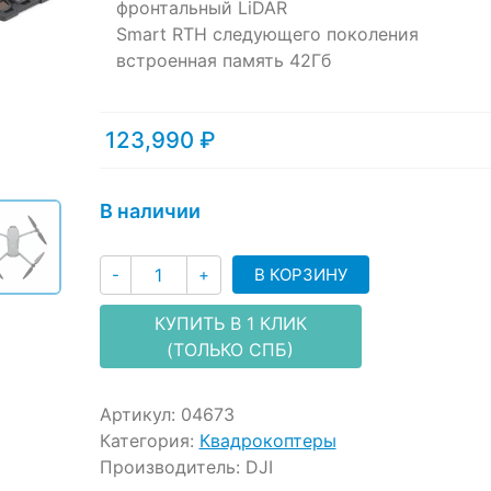
ratings
фронтальный LiDAR
Smart RTH следующего поколения
встроенная память 42Гб
123,990
₽
В наличии
Количество
В КОРЗИНУ
-
+
КУПИТЬ В 1 КЛИК
(ТОЛЬКО СПБ)
Артикул:
04673
Категория:
Квадрокоптеры
Производитель:
DJI