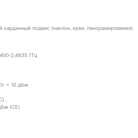
й карданный подвес (наклон, крен, панорамирование)
,400-2,4835 ГГц
h: < 10 дБм
IC)
,
дБм (CE)