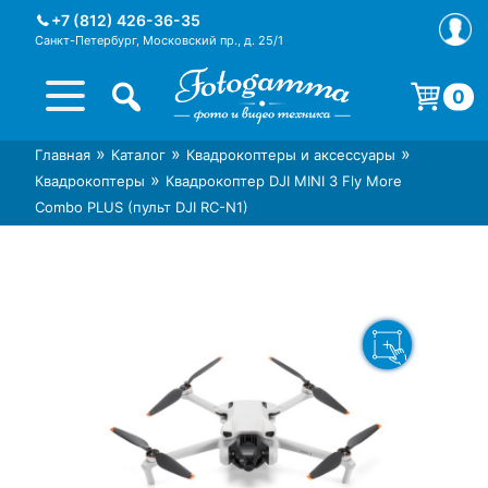
Skip
+7 (812) 426-36-35
to
Санкт-Петербург, Московский пр., д. 25/1
content
0
Корзина пуста.
»
»
»
Главная
Каталог
Квадрокоптеры и аксессуары
Интернет-магазин фототехники
Магазин фотоаксессуаров foto-
»
Квадрокоптеры
Квадрокоптер DJI MINI 3 Fly More
Foto-Gamma в СПб
gamma.ru
Combo PLUS (пульт DJI RC-N1)