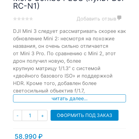
RC-N1)
Добавить отзыв
0
5
0
DJI Mini 3 следует рассматривать скорее как
out
of
обновление Mini 2: несмотря на похожие
based
названия, он очень сильно отличается
on
от Mini 3 Pro. По сравнению с Mini 2, этот
customer
ratings
дрон получил новую, более
крупную матрицу 1/1.3″ с системой
«двойного базового ISO» и поддержкой
HDR. Кроме того, добавлен более
светосильный объектив f/1.7,
читать далее...
Количество
ОФОРМИТЬ ПОД ЗАКАЗ
-
+
58,990
₽