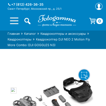
Skip
+7 (812) 426-36-35
to
Санкт-Петербург, Московский пр., д. 25/1
content
0
Корзина пуста.
»
»
»
Главная
Каталог
Квадрокоптеры и аксессуары
Интернет-магазин фототехники
Магазин фотоаксессуаров foto-
»
Квадрокоптеры
Квадрокоптер DJI NEO 2 Motion Fly
Foto-Gamma в СПб
gamma.ru
More Combo (DJI GOGGLES N3)