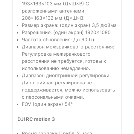
193×163×103 мм (Д×Ш×В) С
разложенными антеннами:
206×163×132 мм (Д×Ш×В)
Размер экрана: (один экран) 3,5 дюйма
Разрешение: (один экран) 1920×1080
Частота обновления: До 60 Гц
Диапазон межзрачкового расстояния:
Регулировка межзрачкового
расстояния не требуется, готовы к
использованию немедленно.
Диапазон диоптрийной регулировки:
Диоптрийная регулировка не
поддерживается, можно использовать
с персональными очками.
FOV (один экран) 54°
DJI RC motion 3
Время зарядки Прибл. 2 часа