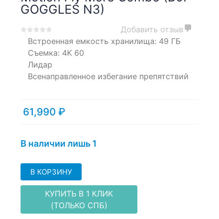
GOGGLES N3)
Добавить отзыв
0
5
0
Встроенная емкость хранилища:
49 ГБ
out
Cъемка:
4K
60
of
Лидар
based
Всенаправленное избегание препятствий
on
customer
ratings
61,990
₽
В наличии лишь 1
В КОРЗИНУ
КУПИТЬ В 1 КЛИК
(ТОЛЬКО СПБ)