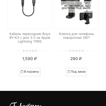
НЕТ НА СКЛАДЕ, НО
ДОСТУПНО ПОД ЗАКАЗ.
-
 с
Кабель переходник Boya
Клипса для телефона
У
BY-K3 с jack 3.5 на Apple
поворотная 180°
де
Lightning TRRS
0
5
0
0
5
0
1,590
₽
290
₽
out
out
of
of
based
based
В корзину
Под заказ
on
on
customer
customer
ratings
ratings