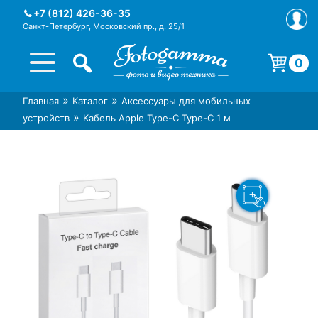
Skip
+7 (812) 426-36-35
to
Санкт-Петербург, Московский пр., д. 25/1
content
0
Корзина пуста.
»
»
Главная
Каталог
Аксессуары для мобильных
Интернет-магазин фототехники
Магазин фотоаксессуаров foto-
»
устройств
Кабель Apple Type-C Type-C 1 м
Foto-Gamma в СПб
gamma.ru