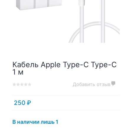
Кабель Apple Type-C Type-C
1 м
Добавить отзыв
0
5
0
out
of
250
₽
based
on
customer
В наличии лишь 1
ratings