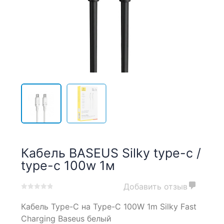
Кабель BASEUS Silky type-c /
type-c 100w 1м
Добавить отзыв
0
5
0
Кабель Type-C на Type-C 100W 1m Silky Fast
out
of
Charging Baseus белый
based