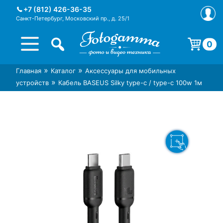
Skip
+7 (812) 426-36-35
to
Санкт-Петербург, Московский пр., д. 25/1
content
0
Корзина пуста.
»
»
Главная
Каталог
Аксессуары для мобильных
Интернет-магазин фототехники
Магазин фотоаксессуаров foto-
»
устройств
Кабель BASEUS Silky type-c / type-c 100w 1м
Foto-Gamma в СПб
gamma.ru