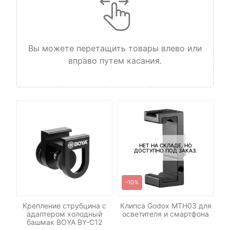
Вы можете перетащить товары влево или
вправо путем касания.
НЕТ НА СКЛАДЕ, НО
ДОСТУПНО ПОД ЗАКАЗ.
-10%
 на
Крепление струбцина с
Клипса Godox MTH03 для
В
ом
адаптером холодный
осветителя и смартфона
ка
башмак BOYA BY-C12