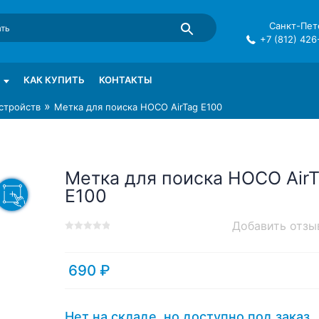
Санкт-Пете
+7 (812) 426
mma в СПб
КАК КУПИТЬ
КОНТАКТЫ
»
стройств
Метка для поиска HOCO AirTag E100
Метка для поиска HOCO AirT
E100
Добавить отзы
0
5
0
out
of
690
₽
based
on
customer
Нет на складе, но доступно под заказ.