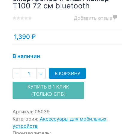
T100 72 см bluetooth
Добавить отзыв
0
5
0
out
of
1,390
₽
based
on
customer
В наличии
ratings
Количество
В КОРЗИНУ
-
+
КУПИТЬ В 1 КЛИК
(ТОЛЬКО СПБ)
Артикул:
05039
Категория:
Аксессуары для мобильных
устройств
Производитель: