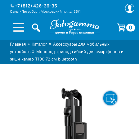
Skip
+7 (812) 426-36-35
to
Санкт-Петербург, Московский пр., д. 25/1
content
0
Корзина пуста.
»
»
Главная
Каталог
Аксессуары для мобильных
Интернет-магазин фототехники
Магазин фотоаксессуаров foto-
»
устройств
Монопод трипод гибкий для смартфонов и
Foto-Gamma в СПб
gamma.ru
экшн камер T100 72 см bluetooth