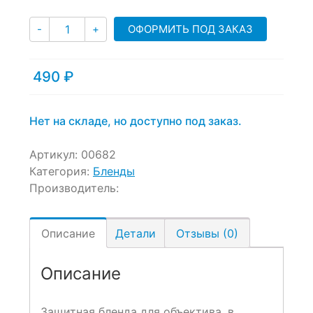
customer
Количество
ratings
ОФОРМИТЬ ПОД ЗАКАЗ
-
+
490
₽
Нет на складе, но доступно под заказ.
Артикул:
00682
Категория:
Бленды
Производитель:
Описание
Детали
Отзывы (0)
Описание
Защитная бленда для объектива, в