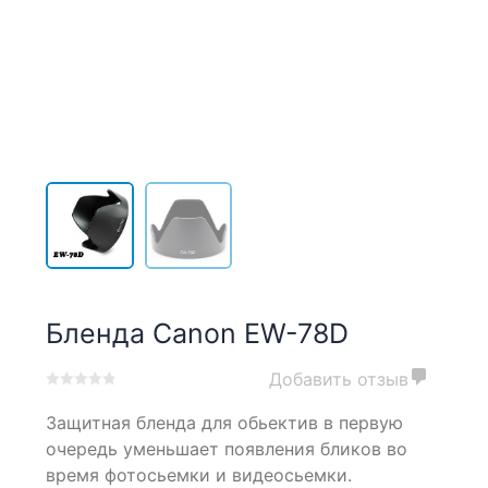
Бленда Canon EW-78D
Добавить отзыв
0
5
0
Защитная бленда для обьектив в первую
out
of
очередь уменьшает появления бликов во
based
время фотосьемки и видеосьемки.
on