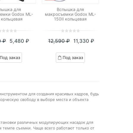
пышка для
Вспышка для
емки Godox ML-
макросъемки Godox ML-
 кольцевая
150II кольцевая
0
5
0
0
₽
5,480
₽
12,590
₽
11,330
₽
ut
out
Текущая
Первоначальная
Текущая
Первоначальная
f
of
цена:
цена
цена:
цена
ased
based
Под заказ
Под заказ
n
on
5,480 ₽.
составляла
11,330 ₽.
составляла
ustomer
customer
7,550 ₽.
12,590 ₽.
atings
ratings
нструментом для создания красивых кадров, будь
ворческую свободу в выборе места и объекта
тановки различных модулирующих насадок для
 темпе съемки. Чаще всего работают только от