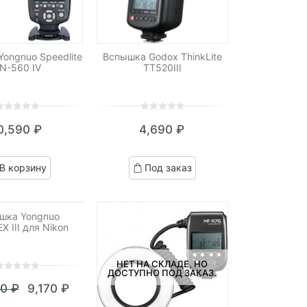
ongnuo Speedlite
Вспышка Godox ThinkLite
N-560 IV
TT520III
0
5
0
0,590
₽
4,690
₽
ut
out
f
of
ased
based
В корзину
Под заказ
n
on
ustomer
customer
atings
ratings
А СКЛАДЕ, НО
НО ПОД ЗАКАЗ.
шка Yongnuo
 III для Nikon
НЕТ НА СКЛАДЕ, НО
ДОСТУПНО ПОД ЗАКАЗ.
30
₽
9,170
₽
ut
Текущая
Первоначальная
f