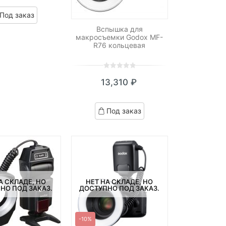
цена:
цена
ased
Под заказ
n
9,170 ₽.
составляла
ustomer
Вспышка для
10,930 ₽.
макросъемки Godox MF-
atings
R76 кольцевая
0
5
0
13,310
₽
out
of
based
Под заказ
on
customer
ratings
А СКЛАДЕ, НО
НЕТ НА СКЛАДЕ, НО
НО ПОД ЗАКАЗ.
ДОСТУПНО ПОД ЗАКАЗ.
-10%