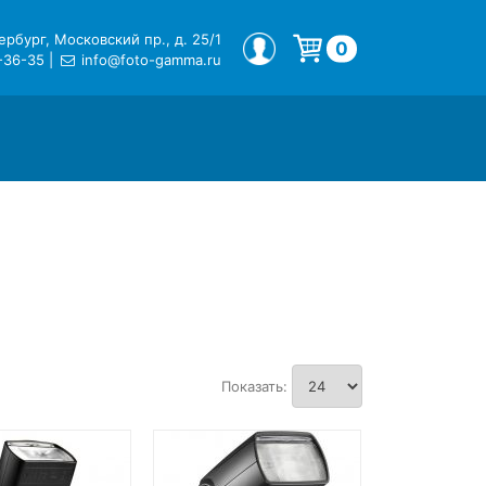
рбург, Московский пр., д. 25/1
МОЙ ПРОФИЛЬ
0
-36-35
|
info@foto-gamma.ru
Корзина пуста.