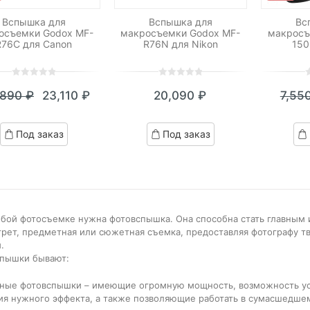
Вспышка для
Вспышка для
Вс
осъемки Godox MF-
макросъемки Godox MF-
макросъ
R76C для Canon
R76N для Nikon
150
0
5
0
0
5
0
0
5
0
,890
₽
23,110
₽
20,090
₽
7,55
out
out
o
Текущая
Первоначальная
of
of
o
цена:
цена
based
based
b
Под заказ
Под заказ
on
on
o
23,110 ₽.
составляла
customer
customer
c
28,890 ₽.
ratings
ratings
r
бой фотосъемке нужна фотовспышка. Она способна стать главным и
трет, предметная или сюжетная съемка, предоставляя фотографу т
.
пышки бывают:
ные фотовспышки – имеющие огромную мощность, возможность ус
ия нужного эффекта, а также позволяющие работать в сумасшедшем