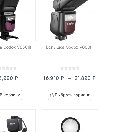
 Godox V850III
Вспышка Godox V860III
0
5
0
–
3,990
₽
16,910
₽
21,890
₽
ut
out
Диапазон
f
of
цен:
ased
based
В корзину
Выбрать вариант
n
on
16,910 ₽
ustomer
customer
–
atings
ratings
21,890 ₽