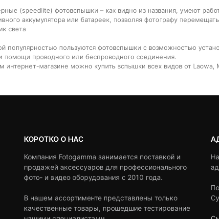
рные (speedlite) фотовспышки – как видно из названия, умеют работ
ивного аккумулятора или батареек, позволяя фотографу перемещать
ик света
й популярностью пользуются фотовспышки с возможностью установ
и помощи проводного или беспроводного соединения.
м интернет-магазине можно купить вспышки всех видов от Laowa, M
КОРОТКО О НАС
А
Компания Fotogamma занимается поставкой и
На
продажей аксессуаров для профессионального
ад
фото- и видео оборудования с 2010 года.
По
В нашем ассортименте представлены только
Су
качественные товары, прошедшие тестирование
нашими специалистами.
См