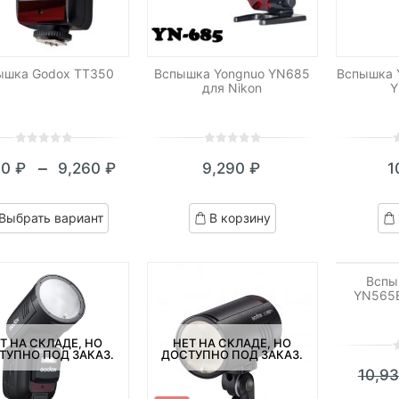
ышка Godox TT350
Вспышка Yongnuo YN685
Вспышка Y
для Nikon
Y
0
5
0
0
5
0
0
5
0
–
50
₽
9,260
₽
9,290
₽
1
out
out
o
Диапазон
of
of
o
цен:
based
based
b
Выбрать вариант
В корзину
on
on
o
7,550 ₽
customer
customer
c
-16%
–
ratings
ratings
r
НЕТ Н
ДОСТУП
9,260 ₽
Вспы
YN565EX
Т НА СКЛАДЕ, НО
НЕТ НА СКЛАДЕ, НО
ТУПНО ПОД ЗАКАЗ.
ДОСТУПНО ПОД ЗАКАЗ.
0
5
0
10,9
o
o