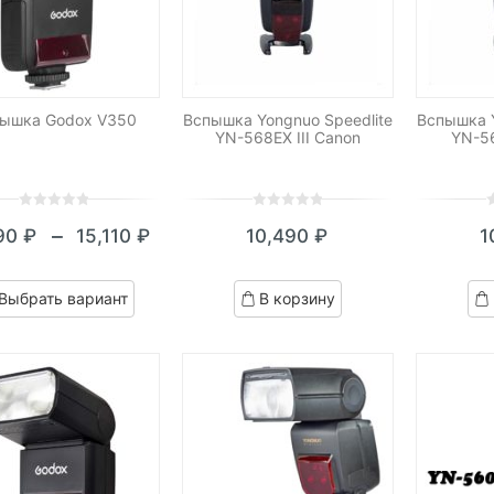
ышка Godox V350
Вспышка Yongnuo Speedlite
Вспышка Y
YN-568EX III Canon
YN-56
0
5
0
0
5
0
0
5
0
–
490
₽
15,110
₽
10,490
₽
1
out
out
o
Диапазон
of
of
o
цен:
based
based
b
Выбрать вариант
В корзину
on
on
o
14,490 ₽
customer
customer
c
–
ratings
ratings
r
15,110 ₽