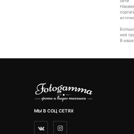
сети
Накаме
портат
источн
Большо
ней пр
В наше
МЫ В СОЦ СЕТЯХ