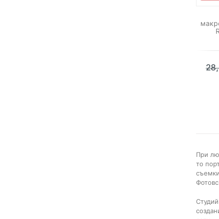
макр
28
При лю
то пор
съемки
Фотовс
Студий
создан