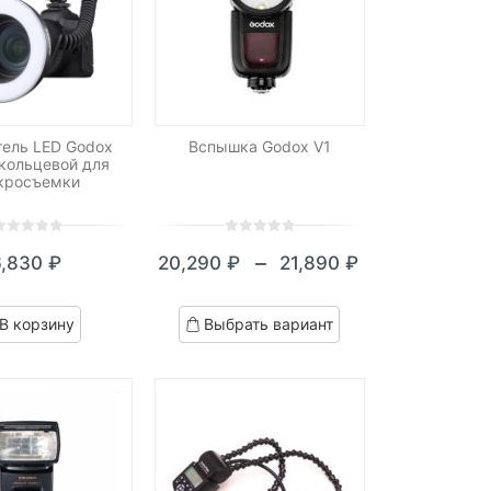
тель LED Godox
Вспышка Godox V1
 кольцевой для
кросъемки
0
5
0
–
6,830
₽
20,290
₽
21,890
₽
ut
out
Диапазон
f
of
цен:
ased
based
В корзину
Выбрать вариант
n
on
20,290 ₽
ustomer
customer
–
atings
ratings
21,890 ₽