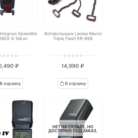
ongnuo Speedlite
Фотовспышка Laowa Macro
8EX III Nikon
Triple Flash KR-888
0
5
0
0,490
₽
14,990
₽
ut
out
f
of
ased
based
В корзину
В корзину
n
on
ustomer
customer
atings
ratings
НЕТ НА СКЛАДЕ, НО
ДОСТУПНО ПОД ЗАКАЗ.