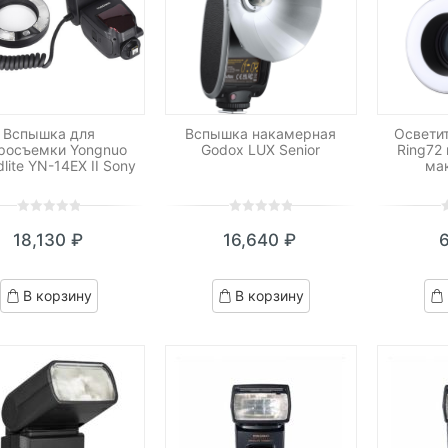
Вспышка для
Вспышка накамерная
Освети
росъемки Yongnuo
Godox LUX Senior
Ring72
lite YN-14EX II Sony
ма
0
5
0
0
5
0
0
5
0
18,130
₽
16,640
₽
out
out
o
of
of
o
based
based
b
В корзину
В корзину
on
on
o
customer
customer
c
ratings
ratings
r