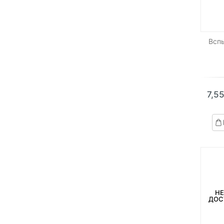
Всп
7,5
НЕ
ДОС