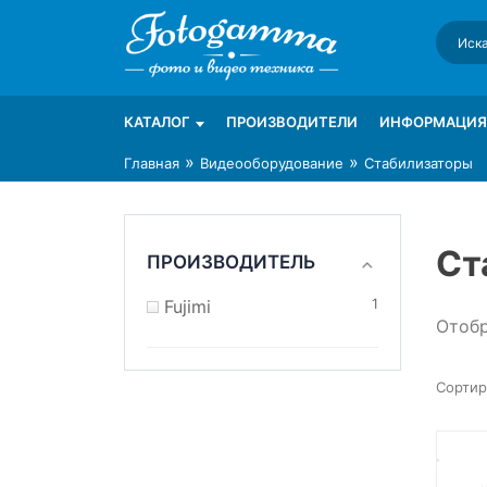
Skip
to
content
Интернет-магазин фототехники Foto-Ga
Магазин фотоаксессуаров foto-gamma.ru
КАТАЛОГ
ПРОИЗВОДИТЕЛИ
ИНФОРМАЦИЯ
»
»
Главная
Видеооборудование
Стабилизаторы
Ст
ПРОИЗВОДИТЕЛЬ
Fujimi
1
Отобр