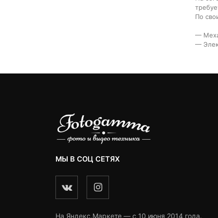
требуе
По сво
— Меха
— Элек
МЫ В СОЦ СЕТЯХ
На Яндекс.Маркете — c 10 июня 2014 года.