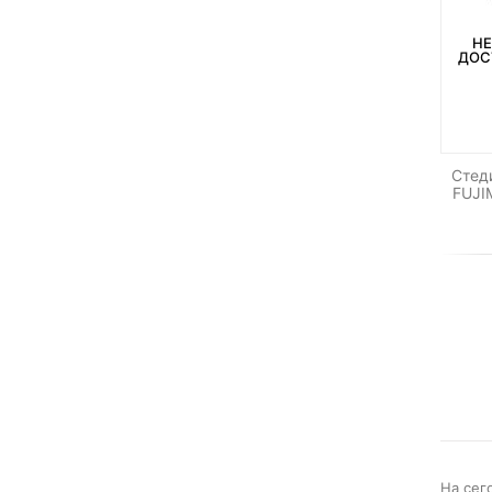
НЕ
ДОС
Стед
FUJIM
На сег