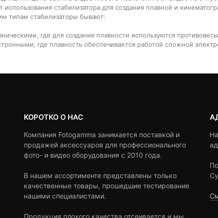
т использования стабилизатора для создания плавной и кинематогр
им типам стабилизаторы бывают:
ническими, где для создания плавности используются противовес
тронными, где плавность обеспечивается работой сложной элект
КОРОТКО О НАС
А
Компания Fotogamma занимается поставкой и
На
продажей аксессуаров для профессионального
ад
фото- и видео оборудования с 2010 года.
По
В нашем ассортименте представлены только
Су
качественные товары, прошедшие тестирование
нашими специалистами.
См
Продукция плохого качества отсеивается и мы