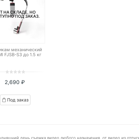
Т НА СКЛАДЕ, НО
ТУПНО ПОД ЗАКАЗ.
икам механический
I FJSB-S3 до 1.5 кг
0
5
0
2,690
₽
out
of
based
Под заказ
on
customer
ratings
одняшний день съемка видео любого назначения, от видео из отпус