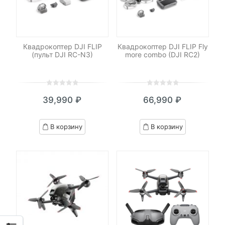
Квадрокоптер DJI FLIP
Квадрокоптер DJI FLIP Fly
(пульт DJI RC-N3)
more combo (DJI RC2)
0
5
0
0
5
0
39,990
₽
66,990
₽
out
out
of
of
based
based
В корзину
В корзину
on
on
customer
customer
ratings
ratings