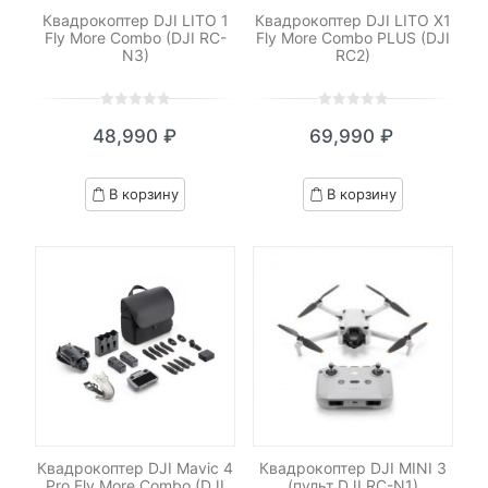
Квадрокоптер DJI LITO 1
Квадрокоптер DJI LITO X1
Fly More Combo (DJI RC-
Fly More Combo PLUS (DJI
N3)
RC2)
0
5
0
0
5
0
48,990
₽
69,990
₽
out
out
of
of
based
based
В корзину
В корзину
on
on
customer
customer
ratings
ratings
Квадрокоптер DJI Mavic 4
Квадрокоптер DJI MINI 3
Pro Fly More Combo (DJI
(пульт DJI RC-N1)