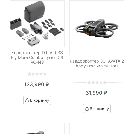
Квадрокоптер DJI AIR 3S
Fly More Combo пульт DJI
Квадрокоптер DJI AVATA 2
RC-N3
body (только тушка)
0
5
0
123,990
₽
out
0
5
0
of
31,990
₽
out
based
of
В корзину
on
based
customer
В корзину
on
ratings
customer
ratings