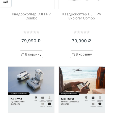
Квадрокоптер DJI FPV
Квадрокоптер DJI FPV
Combo
Explorer Combo
0
5
0
0
5
0
79,990
₽
79,990
₽
out
out
of
of
based
based
В корзину
В корзину
on
on
customer
customer
ratings
ratings