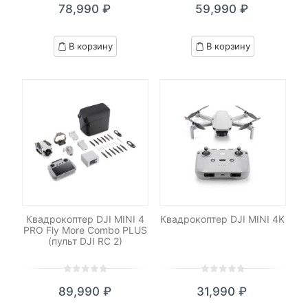
78,990
₽
59,990
₽
out
out
of
of
based
based
В корзину
В корзину
on
on
customer
customer
ratings
ratings
Квадрокоптер DJI MINI 4
Квадрокоптер DJI MINI 4K
PRO Fly More Combo PLUS
(пульт DJI RC 2)
0
5
0
0
5
0
89,990
₽
31,990
₽
out
out
of
of