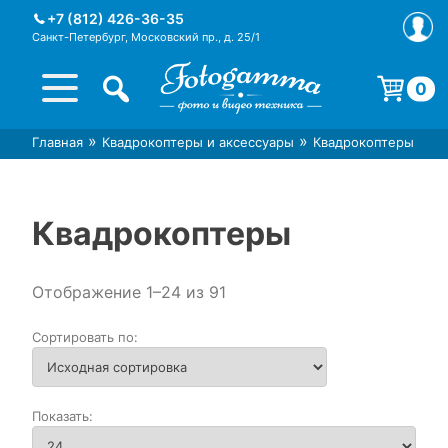
Skip
+7 (812) 426-36-35
to
Санкт-Петербург, Московский пр., д. 25/1
content
0
Корзина пуста.
»
»
Главная
Квадрокоптеры и аксессуары
Квадрокоптеры
Интернет-магазин фототехники
Магазин фотоаксессуаров foto-
Foto-Gamma в СПб
gamma.ru
Квадрокоптеры
Отображение 1–24 из 91