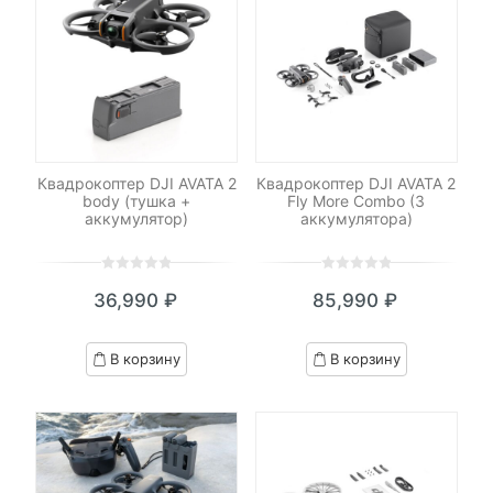
Квадрокоптер DJI AVATA 2
Квадрокоптер DJI AVATA 2
body (тушка +
Fly More Combo (3
аккумулятор)
аккумулятора)
0
5
0
0
5
0
36,990
₽
85,990
₽
out
out
of
of
based
based
В корзину
В корзину
on
on
customer
customer
ratings
ratings