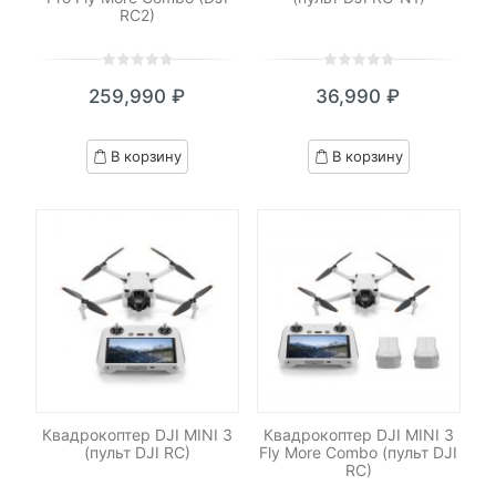
RC2)
0
5
0
0
5
0
259,990
₽
36,990
₽
out
out
of
of
based
based
В корзину
В корзину
on
on
customer
customer
ratings
ratings
Квадрокоптер DJI MINI 3
Квадрокоптер DJI MINI 3
(пульт DJI RC)
Fly More Combo (пульт DJI
RC)