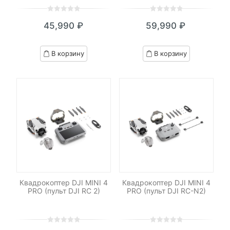
0
5
0
0
5
0
45,990
₽
59,990
₽
out
out
of
of
based
based
В корзину
В корзину
on
on
customer
customer
ratings
ratings
Квадрокоптер DJI MINI 4
Квадрокоптер DJI MINI 4
PRO (пульт DJI RC 2)
PRO (пульт DJI RC-N2)
0
5
0
0
5
0