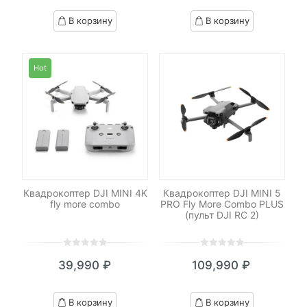
based
based
В корзину
В корзину
on
on
customer
customer
ratings
ratings
Hot
Квадрокоптер DJI MINI 4K
Квадрокоптер DJI MINI 5
fly more combo
PRO Fly More Combo PLUS
(пульт DJI RC 2)
0
5
0
0
5
0
39,990
₽
109,990
₽
out
out
of
of
based
based
В корзину
В корзину
on
on