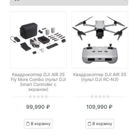
Квадрокоптер DJI AIR 2S
Квадрокоптер DJI AIR 3S
Fly More Combo (пульт DJI
(пульт DJI RC-N3)
Smart Controller с
экраном)
0
5
0
0
5
0
99,990
₽
109,990
₽
out
out
of
of
based
based
В корзину
В корзину
on
on
customer
customer
ratings
ratings