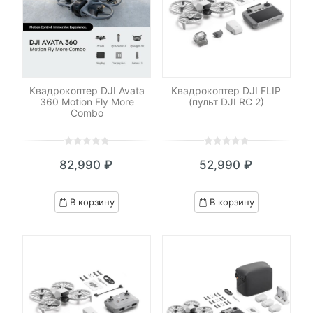
Квадрокоптер DJI Avata
Квадрокоптер DJI FLIP
360 Motion Fly More
(пульт DJI RC 2)
Combo
0
5
0
0
5
0
82,990
₽
52,990
₽
out
out
of
of
based
based
В корзину
В корзину
on
on
customer
customer
ratings
ratings