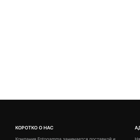
КОРОТКО О НАС
А
Компания Fotogamma занимается поставкой и
На