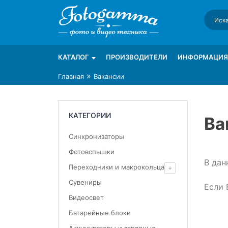
Skip
to
content
Интернет-магазин фототехники Foto-Ga
Магазин фотоаксессуаров foto-gamma.ru
КАТАЛОГ
ПРОИЗВОДИТЕЛИ
ИНФОРМАЦИЯ
»
Главная
Вакансии
КАТЕГОРИИ
Ва
Синхронизаторы
Фотовспышки
В дан
Переходники и макрокольца
Сувениры
Если 
Видеосвет
Батарейные блоки