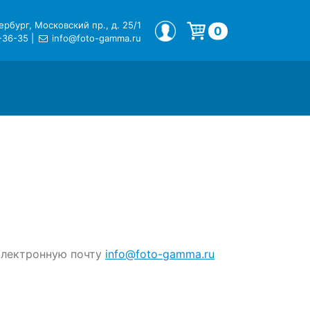
рбург, Московский пр., д. 25/1
МОЙ ПРОФИЛЬ
0
-36-35
|
info@foto-gamma.ru
Корзина пуста.
 электронную почту
info@foto-gamma.ru