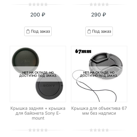
0
5
0
0
5
0
200
₽
290
₽
out
out
of
of
based
based
Под заказ
Под заказ
on
on
customer
customer
ratings
ratings
НЕТ НА СКЛАДЕ, НО
НЕТ НА СКЛАДЕ, НО
ДОСТУПНО ПОД ЗАКАЗ.
ДОСТУПНО ПОД ЗАКАЗ.
Крышка задняя + крышка
Крышка для объектива 67
для байонета Sony E-
мм без надписи
mount
0
5
0
0
5
0