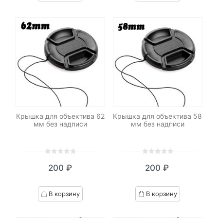
customer
customer
ratings
ratings
Крышка для объектива 62
Крышка для объектива 58
мм без надписи
мм без надписи
0
5
0
0
5
0
200
₽
200
₽
out
out
of
of
based
based
В корзину
В корзину
on
on
customer
customer
ratings
ratings