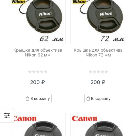
Крышка для объектива
Крышка для объектива
Nikon 62 мм
Nikon 72 мм
0
5
0
0
5
0
200
₽
200
₽
out
out
of
of
based
based
В корзину
В корзину
on
on
customer
customer
ratings
ratings