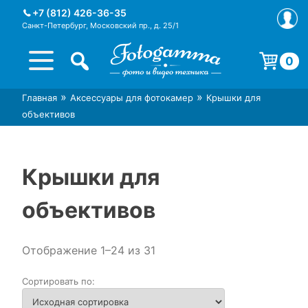
Skip
+7 (812) 426-36-35
to
Санкт-Петербург, Московский пр., д. 25/1
content
0
Корзина пуста.
»
»
Главная
Аксессуары для фотокамер
Крышки для
Интернет-магазин фототехники
Магазин фотоаксессуаров foto-
объективов
Foto-Gamma в СПб
gamma.ru
Крышки для
объективов
Отображение 1–24 из 31