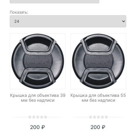
Крышка для объектива 39
Крышка для объектива 55
мм без надписи
мм без надписи
0
5
0
0
5
0
200
₽
200
₽
out
out
of
of