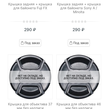
Крышка задняя + крышка
Крышка задняя + крышка
для байонета Fuji FX
для байонета Sony A /
Minolta
0
5
0
0
5
0
290
₽
290
₽
out
out
of
of
based
based
Под заказ
Под заказ
on
on
customer
customer
ratings
ratings
НЕТ НА СКЛАДЕ, НО
НЕТ НА СКЛАДЕ, НО
ДОСТУПНО ПОД ЗАКАЗ.
ДОСТУПНО ПОД ЗАКАЗ.
Крышка для объектива 37
Крышка для объектива 46
мм без надписи
мм без надписи