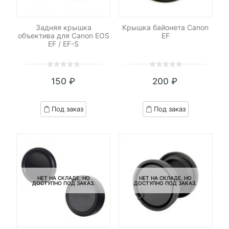
Задняя крышка
Крышка байонета Canon
объектива для Canon EOS
EF
EF / EF-S
0
5
0
0
5
0
150
₽
200
₽
out
out
of
of
based
based
Под заказ
Под заказ
on
on
customer
customer
ratings
ratings
НЕТ НА СКЛАДЕ, НО
НЕТ НА СКЛАДЕ, НО
ДОСТУПНО ПОД ЗАКАЗ.
ДОСТУПНО ПОД ЗАКАЗ.