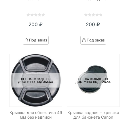
0
5
0
0
5
0
200
₽
200
₽
out
out
of
of
based
based
Под заказ
Под заказ
on
on
customer
customer
ratings
ratings
НЕТ НА СКЛАДЕ, НО
НЕТ НА СКЛАДЕ, НО
ДОСТУПНО ПОД ЗАКАЗ.
ДОСТУПНО ПОД ЗАКАЗ.
Крышка для объектива 49
Крышка задняя + крышка
мм без надписи
для байонета Canon