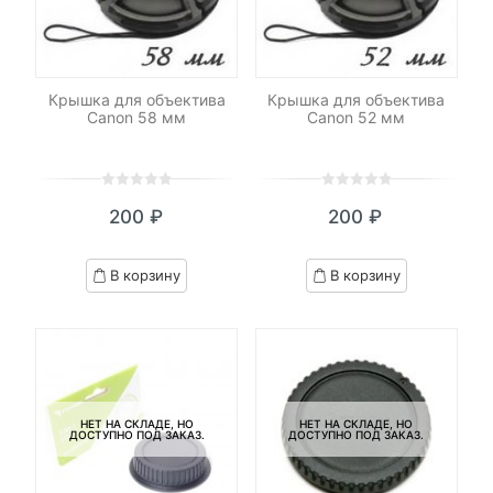
Крышка для объектива
Крышка для объектива
Canon 58 мм
Canon 52 мм
0
5
0
0
5
0
200
₽
200
₽
out
out
of
of
based
based
В корзину
В корзину
on
on
customer
customer
ratings
ratings
НЕТ НА СКЛАДЕ, НО
НЕТ НА СКЛАДЕ, НО
ДОСТУПНО ПОД ЗАКАЗ.
ДОСТУПНО ПОД ЗАКАЗ.