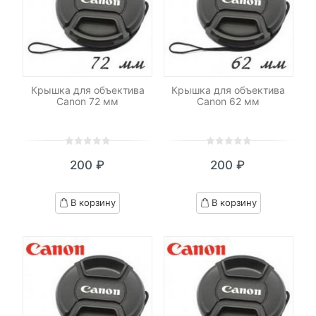
Крышка для объектива
Крышка для объектива
Canon 72 мм
Canon 62 мм
0
5
0
0
5
0
200
₽
200
₽
out
out
of
of
based
based
В корзину
В корзину
on
on
customer
customer
ratings
ratings