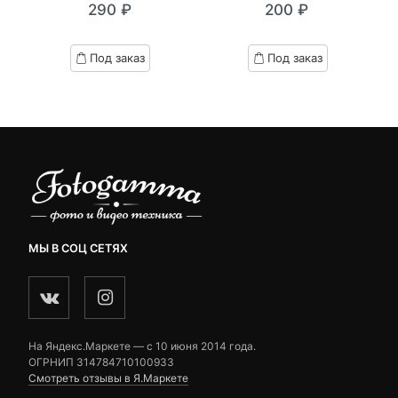
290
₽
200
₽
out
out
of
of
based
based
Под заказ
Под заказ
on
on
customer
customer
ratings
ratings
МЫ В СОЦ СЕТЯХ
На Яндекс.Маркете — c 10 июня 2014 года.
ОГРНИП 314784710100933
Смотреть отзывы в Я.Маркете