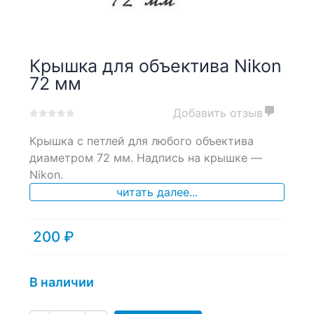
Крышка для объектива Nikon
72 мм
Добавить отзыв
0
5
0
Крышка с петлей для любого объектива
out
of
диаметром 72 мм. Надпись на крышке —
based
Nikon.
on
читать далее...
customer
ratings
200
₽
В наличии