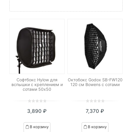
-
Софтбокс Hylow для
Октобокс Godox SB-FW120
 и
вспышки с креплением и
120 см Bowens с сотами
G
сотами 50х50
0
5
0
0
5
0
3,890
₽
7,370
₽
out
out
of
of
based
based
В корзину
В корзину
on
on