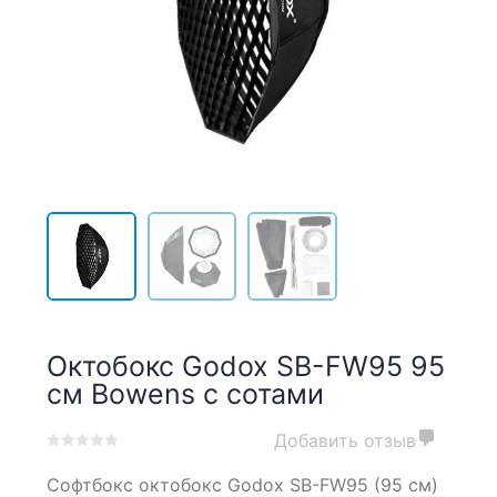
Октобокс Godox SB-FW95 95
см Bowens с сотами
Добавить отзыв
0
5
0
Софтбокс октобокс Godox SB-FW95 (95 см)
out