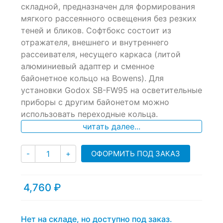
of
складной, предназначен для формирования
based
мягкого рассеянного освещения без резких
on
теней и бликов. Софтбокс состоит из
customer
ratings
отражателя, внешнего и внутреннего
рассеивателя, несущего каркаса (литой
алюминиевый адаптер и сменное
байонетное кольцо на Bowens). Для
установки Godox SB-FW95 на осветительные
приборы с другим байонетом можно
использовать переходные кольца.
читать далее...
Количество
ОФОРМИТЬ ПОД ЗАКАЗ
-
+
4,760
₽
Нет на складе, но доступно под заказ.