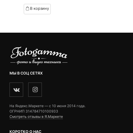
based
based
В корзину
on
on
.
вляла
customer
customer
₽.
ratings
ratings
МЫ В СОЦ СЕТЯХ
На Яндекс.Маркете — c 10 июня 2014 года.
ОГРНИП 314784710100933
Смотреть отзывы в Я.Маркете
КОРОТКО О НАС