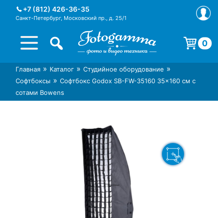
Skip
+7 (812) 426-36-35
to
Санкт-Петербург, Московский пр., д. 25/1
content
0
Корзина пуста.
»
»
»
Главная
Каталог
Студийное оборудование
Интернет-магазин фототехники
Магазин фотоаксессуаров foto-
»
Софтбоксы
Софтбокс Godox SB-FW-35160 35×160 см с
Foto-Gamma в СПб
gamma.ru
сотами Bowens