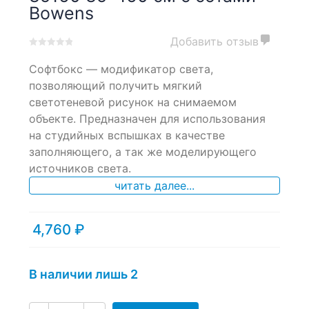
Bowens
Добавить отзыв
0
5
0
Софтбокс — модификатор света,
out
of
позволяющий получить мягкий
based
светотеневой рисунок на снимаемом
on
объекте. Предназначен для использования
customer
ratings
на студийных вспышках в качестве
заполняющего, а так же моделирующего
источников света.
читать далее...
4,760
₽
В наличии лишь 2