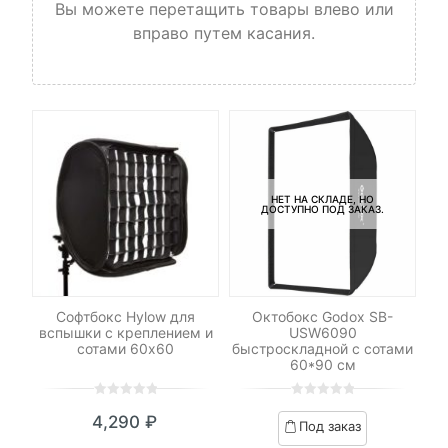
Вы можете перетащить товары влево или
вправо путем касания.
НЕТ НА СКЛАДЕ, НО
ДОСТУПНО ПОД ЗАКАЗ.
V
Софтбокс Hylow для
Октобокс Godox SB-
для
вспышки с креплением и
USW6090
UF
 и
сотами 60х60
быстроскладной с сотами
60*90 см
0
5
0
0
5
0
₽
4,290
₽
Под заказ
out
out
я
начальная
of
of