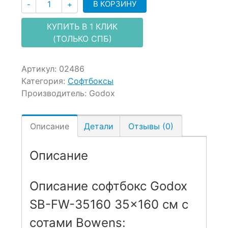
Количество
В КОРЗИНУ
-
+
КУПИТЬ В 1 КЛИК
(ТОЛЬКО СПБ)
Артикул:
02486
Категория:
Софтбоксы
Производитель:
Godox
Описание
Детали
Отзывы (0)
Описание
Описание софтбокс Godox
SB-FW-35160 35×160 см с
сотами Bowens: